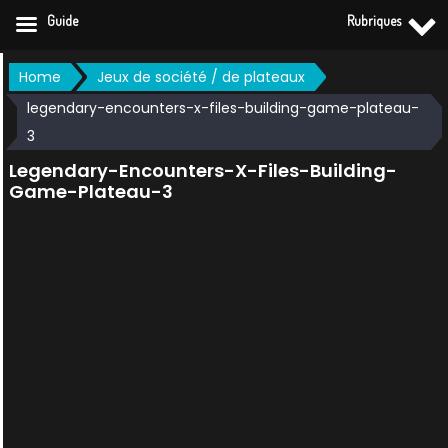
Guide
Rubriques
Skip
Home
Jeux de société / de plateaux
to
legendary-encounters-x-files-building-game-plateau-
content
3
Legendary-Encounters-X-Files-Building-
Game-Plateau-3