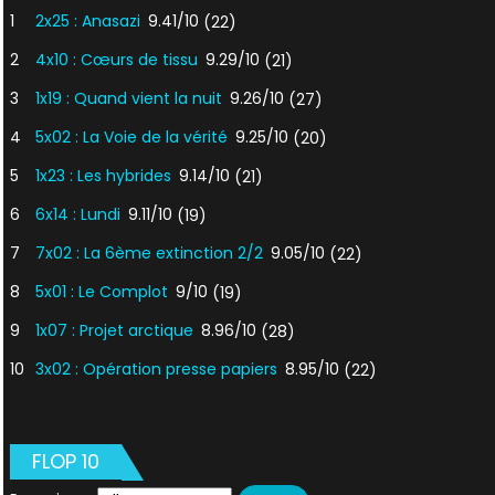
1
2x25 : Anasazi
9.41/10
(22)
2
4x10 : Cœurs de tissu
9.29/10
(21)
3
1x19 : Quand vient la nuit
9.26/10
(27)
4
5x02 : La Voie de la vérité
9.25/10
(20)
5
1x23 : Les hybrides
9.14/10
(21)
6
6x14 : Lundi
9.11/10
(19)
7
7x02 : La 6ème extinction 2/2
9.05/10
(22)
8
5x01 : Le Complot
9/10
(19)
9
1x07 : Projet arctique
8.96/10
(28)
10
3x02 : Opération presse papiers
8.95/10
(22)
FLOP 10