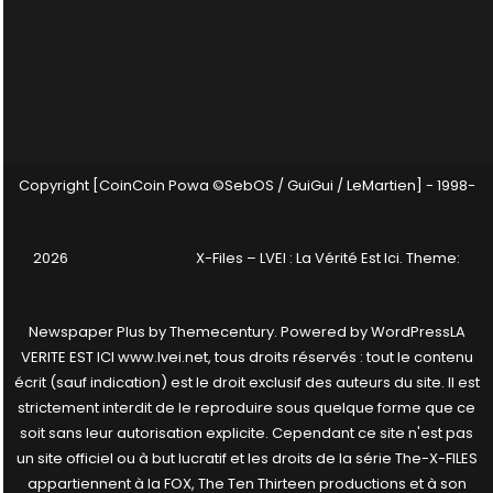
Copyright [CoinCoin Powa ©SebOS / GuiGui / LeMartien] - 1998-
2026
X-Files – LVEI : La Vérité Est Ici
. Theme:
Newspaper Plus by
Themecentury
. Powered by
WordPress
LA
VERITE EST ICI www.lvei.net, tous droits réservés : tout le contenu
écrit (sauf indication) est le droit exclusif des auteurs du site. Il est
strictement interdit de le reproduire sous quelque forme que ce
soit sans leur autorisation explicite. Cependant ce site n'est pas
un site officiel ou à but lucratif et les droits de la série The-X-FILES
appartiennent à la FOX, The Ten Thirteen productions et à son