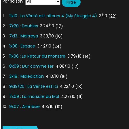
Par saison
1
11x10 : La Vérité est ailleurs 4 (My Struggle 4)
3/10
(22)
2
7x20 : Doubles
3.24/10
(17)
3
7x13 : Maitreya
3.38/10
(16)
4
1x08 : Espace
3.42/10
(24)
5
11x06 : Le Retour du monstre
3.79/10
(14)
6
8x09 : Dur comme fer
4.08/10
(12)
7
3x18 : Malédiction
4.13/10
(16)
8
9x19/20 : La Vérité est ici
4.22/10
(18)
9
7x09 : La morsure du Mal
4.27/10
(11)
10
9x07 : Amnésie
4.3/10
(10)