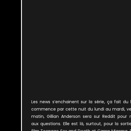
Les news s’enchainent sur la série, ça fait du
commence par cette nuit du lundi au mardi, ve
matin, Gillian Anderson sera sur Reddit pour 
aux questions. Elle est là, surtout, pour la sort
film Teenage Sex and Death at Camp Miasma. D