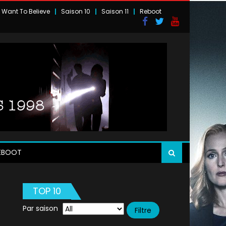
I Want To Believe
Saison 10
Saison 11
Reboot
EBOOT
TOP 10
Par saison