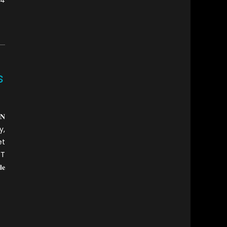
s
𝐍
y,
et
FT
𝐞