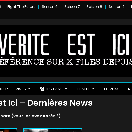
5
Fight The Future
Saison 6
Saison 7
Saison 8
Saison 9
UITS DÉRIVÉS
LES FANS
LE SITE
FORUM
R
Est Ici – Dernières News
sard (vous les avez notés ?)