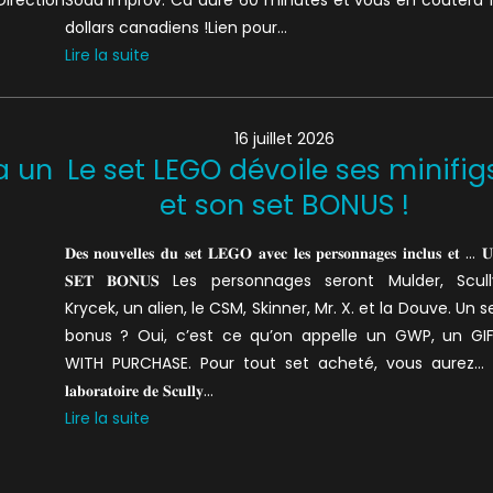
dollars canadiens !Lien pour…
Lire la suite
16 juillet 2026
 a un
Le set LEGO dévoile ses minifig
et son set BONUS !
𝐃𝐞𝐬 𝐧𝐨𝐮𝐯𝐞𝐥𝐥𝐞𝐬 𝐝𝐮 𝐬𝐞𝐭 𝐋𝐄𝐆𝐎 𝐚𝐯𝐞𝐜 𝐥𝐞𝐬 𝐩𝐞𝐫𝐬𝐨𝐧𝐧𝐚𝐠𝐞𝐬 𝐢𝐧𝐜𝐥𝐮𝐬 𝐞𝐭 … 
𝐒𝐄𝐓 𝐁𝐎𝐍𝐔𝐒 Les personnages seront Mulder, Scull
Krycek, un alien, le CSM, Skinner, Mr. X. et la Douve. Un s
bonus ? Oui, c’est ce qu’on appelle un GWP, un GI
WITH PURCHASE. Pour tout set acheté, vous aurez… 𝐥
𝐥𝐚𝐛𝐨𝐫𝐚𝐭𝐨𝐢𝐫𝐞 𝐝𝐞 𝐒𝐜𝐮𝐥𝐥𝐲…
Lire la suite