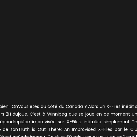
 bien. On
Vous êtes du côté du Canada ? Alors un X-Files inédit 
rs 2H du
joue. C’est à Winnipeg que se joue en ce moment u
répondre
pièce improvisée sur X-Files, intitulée simplement T
ie de son
Truth is Out There: An Improvised X-Files par le Cl
irection
Soda Improv. Ca dure 60 minutes et vous en coûtera 