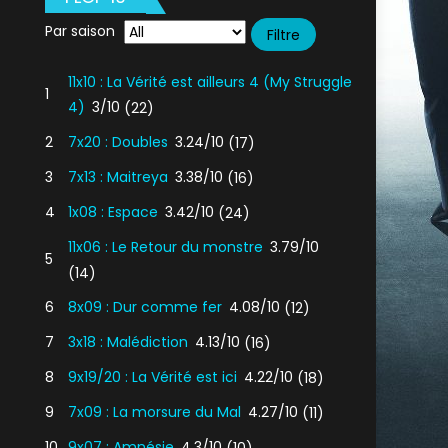
Par saison
11x10 : La Vérité est ailleurs 4 (My Struggle
1
4)
3/10
(22)
2
7x20 : Doubles
3.24/10
(17)
3
7x13 : Maitreya
3.38/10
(16)
4
1x08 : Espace
3.42/10
(24)
11x06 : Le Retour du monstre
3.79/10
5
(14)
6
8x09 : Dur comme fer
4.08/10
(12)
7
3x18 : Malédiction
4.13/10
(16)
8
9x19/20 : La Vérité est ici
4.22/10
(18)
9
7x09 : La morsure du Mal
4.27/10
(11)
10
9x07 : Amnésie
4.3/10
(10)