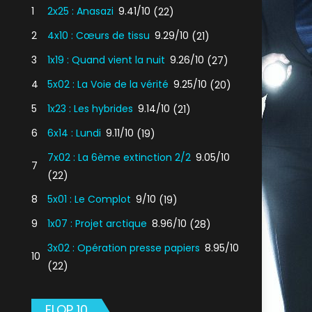
1
2x25 : Anasazi
9.41/10
(22)
2
4x10 : Cœurs de tissu
9.29/10
(21)
3
1x19 : Quand vient la nuit
9.26/10
(27)
4
5x02 : La Voie de la vérité
9.25/10
(20)
5
1x23 : Les hybrides
9.14/10
(21)
6
6x14 : Lundi
9.11/10
(19)
7x02 : La 6ème extinction 2/2
9.05/10
7
(22)
8
5x01 : Le Complot
9/10
(19)
9
1x07 : Projet arctique
8.96/10
(28)
3x02 : Opération presse papiers
8.95/10
10
(22)
FLOP 10