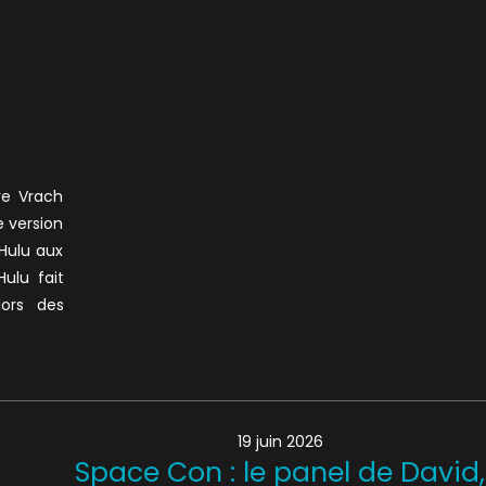
ve Vrach
e version
 Hulu aux
ulu fait
lors des
19 juin 2026
!
Space Con : le panel de David,