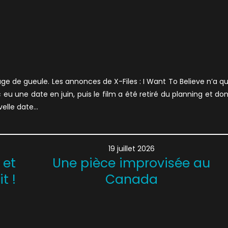
ge de gueule. Les annonces de X-Files : I Want To Believe n’a q
u une date en juin, puis le film a été retiré du planning et do
uvelle date…
19 juillet 2026
 et
Une pièce improvisée au
t !
Canada