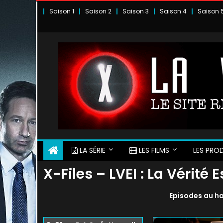
Skip
Saison 1
Saison 2
Saison 3
Saison 4
Saison 
to
content
LA SÉRIE
LES FILMS
LES PROD
X-Files – LVEI : La Vérité 
Episodes au ha