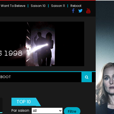
I Want To Believe
Saison 10
Saison 11
Reboot
EBOOT
TOP 10
Par saison