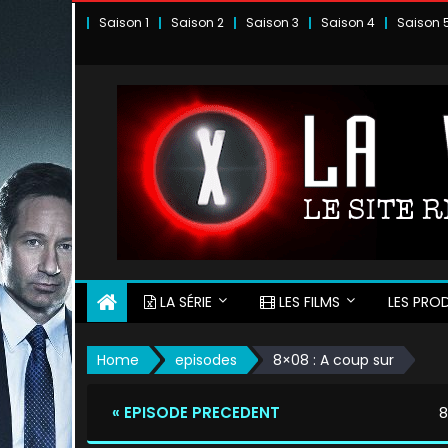
Skip
Saison 1
Saison 2
Saison 3
Saison 4
Saison 
to
content
LA SÉRIE
LES FILMS
LES PROD
Home
episodes
8×08 : A coup sur
« EPISODE PRECEDENT
8