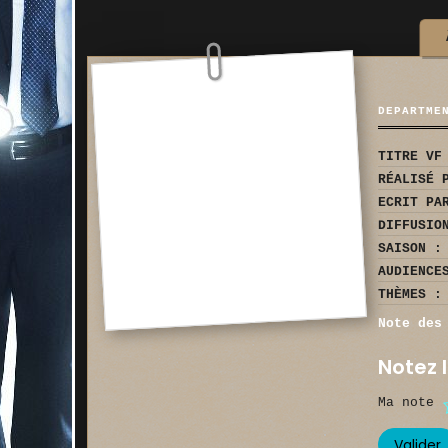
DEPARTME
TITRE VF
RÉALISÉ 
ECRIT PA
DIFFUSIO
SAISON :
AUDIENCE
THÈMES :
Note des
Notez l
Ma note