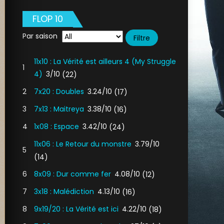
FLOP 10
Par saison
11x10 : La Vérité est ailleurs 4 (My Struggle
1
4)
3/10
(22)
2
7x20 : Doubles
3.24/10
(17)
3
7x13 : Maitreya
3.38/10
(16)
4
1x08 : Espace
3.42/10
(24)
11x06 : Le Retour du monstre
3.79/10
5
(14)
6
8x09 : Dur comme fer
4.08/10
(12)
7
3x18 : Malédiction
4.13/10
(16)
8
9x19/20 : La Vérité est ici
4.22/10
(18)