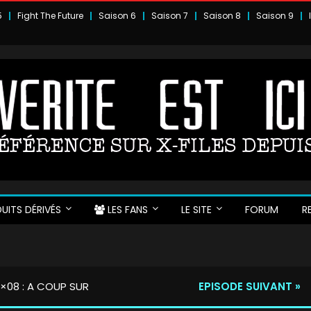
5
Fight The Future
Saison 6
Saison 7
Saison 8
Saison 9
UITS DÉRIVÉS
LES FANS
LE SITE
FORUM
R
×08 : A COUP SUR
EPISODE SUIVANT »