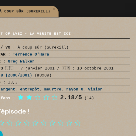
À COUP SÛR (SUREKILL)
NT OF LVEI • LA VERITE EST ICI
 / VO :
À coup sûr (Surekill)
PAR :
Terrence O'Hara
R :
Greg Walker
NS
🇺🇸 : 7 janvier 2001 / 🇫🇷 : 10 octobre 2001
8 (2000/2001)
(#8x09)
S :
13,3
argent
,
entrepôt
,
meurtre
,
rayon X
,
vision
2.18/5
 fans :
(14)
'épisode !