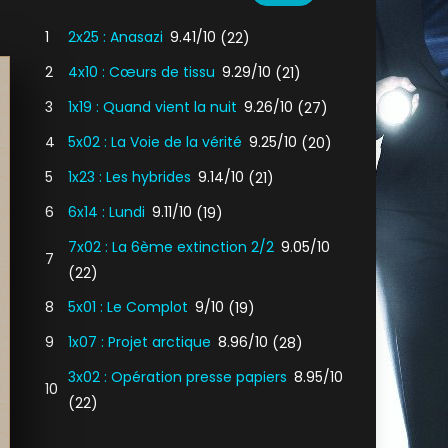
1
2x25 : Anasazi
9.41/10
(22)
2
4x10 : Cœurs de tissu
9.29/10
(21)
3
1x19 : Quand vient la nuit
9.26/10
(27)
4
5x02 : La Voie de la vérité
9.25/10
(20)
5
1x23 : Les hybrides
9.14/10
(21)
6
6x14 : Lundi
9.11/10
(19)
7x02 : La 6ème extinction 2/2
9.05/10
7
(22)
8
5x01 : Le Complot
9/10
(19)
9
1x07 : Projet arctique
8.96/10
(28)
3x02 : Opération presse papiers
8.95/10
10
(22)