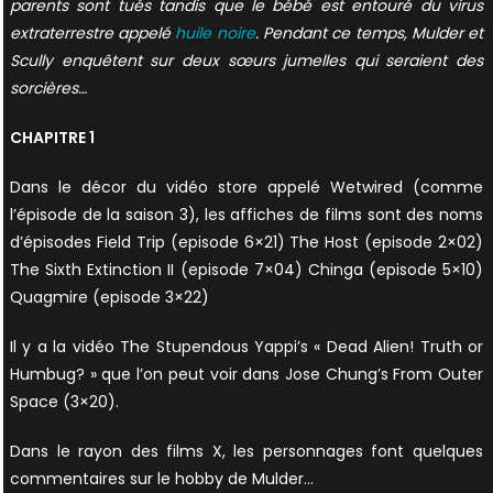
parents sont tués tandis que le bébé est entouré du virus
extraterrestre appelé
huile noire
. Pendant ce temps, Mulder et
Scully enquêtent sur deux sœurs jumelles qui seraient des
sorcières…
CHAPITRE 1
Dans le décor du vidéo store appelé Wetwired (comme
l’épisode de la saison 3), les affiches de films sont des noms
d’épisodes Field Trip (episode 6×21) The Host (episode 2×02)
The Sixth Extinction II (episode 7×04) Chinga (episode 5×10)
Quagmire (episode 3×22)
Il y a la vidéo The Stupendous Yappi’s « Dead Alien! Truth or
Humbug? » que l’on peut voir dans Jose Chung’s From Outer
Space (3×20).
Dans le rayon des films X, les personnages font quelques
commentaires sur le hobby de Mulder…