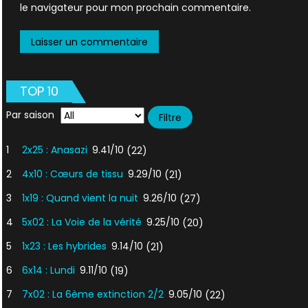
le navigateur pour mon prochain commentaire.
TOP 10
Par saison
1
2x25 : Anasazi
9.41/10
(22)
2
4x10 : Cœurs de tissu
9.29/10
(21)
3
1x19 : Quand vient la nuit
9.26/10
(27)
4
5x02 : La Voie de la vérité
9.25/10
(20)
5
1x23 : Les hybrides
9.14/10
(21)
6
6x14 : Lundi
9.11/10
(19)
7
7x02 : La 6ème extinction 2/2
9.05/10
(22)