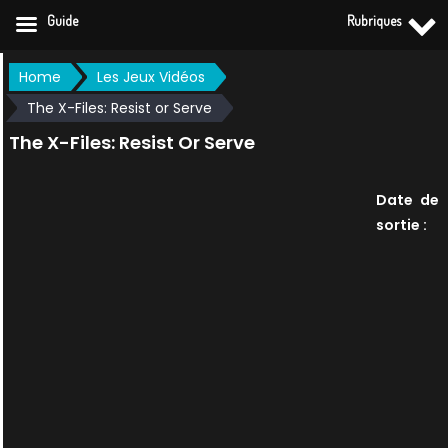
Guide
Rubriques
Skip
Home
Les Jeux Vidéos
to
The X-Files: Resist or Serve
content
The X-Files: Resist Or Serve
Date de
sortie :