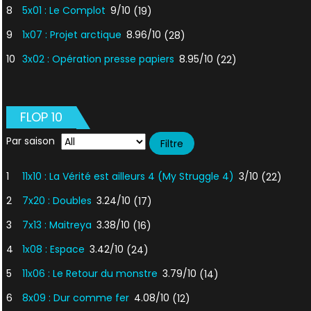
8
5x01 : Le Complot
9/10
(19)
9
1x07 : Projet arctique
8.96/10
(28)
10
3x02 : Opération presse papiers
8.95/10
(22)
FLOP 10
Par saison
1
11x10 : La Vérité est ailleurs 4 (My Struggle 4)
3/10
(22)
2
7x20 : Doubles
3.24/10
(17)
3
7x13 : Maitreya
3.38/10
(16)
4
1x08 : Espace
3.42/10
(24)
5
11x06 : Le Retour du monstre
3.79/10
(14)
6
8x09 : Dur comme fer
4.08/10
(12)