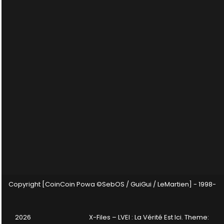
Copyright [CoinCoin Powa ©SebOS / GuiGui / LeMartien] - 1998-
2026
X-Files – LVEI : La Vérité Est Ici
. Theme: