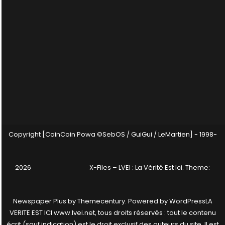
Copyright [CoinCoin Powa ©SebOS / GuiGui / LeMartien] - 1998-
2026
X-Files – LVEI : La Vérité Est Ici
. Theme:
Newspaper Plus by
Themecentury
. Powered by
WordPress
LA
VERITE EST ICI www.lvei.net, tous droits réservés : tout le contenu
écrit (sauf indication) est le droit exclusif des auteurs du site. Il est