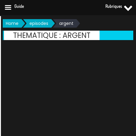
Guide
Rubriques
Skip
Home
episodes
argent
to
THEMATIQUE :
ARGENT
content