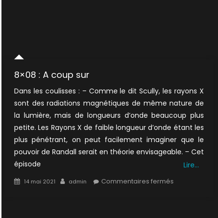
8×08 : A coup sur
Dans les coulisses : – Comme le dit Scully, les rayons X
sont des radiations magnétiques de même nature de
la lumière, mais de longueurs d’onde beaucoup plus
petite. Les Rayons X de faible longueur d’onde étant les
plus pénétrant, on peut facilement imaginer que le
pouvoir de Randall serait en théorie envisageable. – Cet
épisode
Lire…
Posted
Author
sur
Commentaires fermés
14 mai 2021
admin
on
8×08
:
A