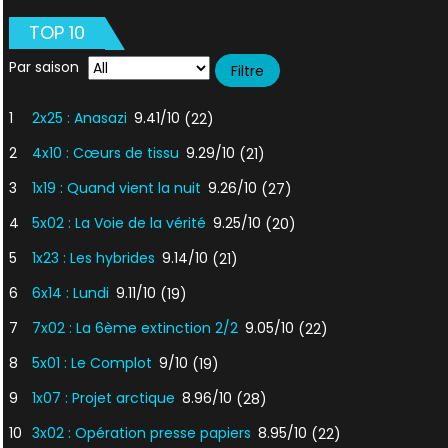
coup
TOP 10
sur
Par saison
1
2x25 : Anasazi
9.41/10
(22)
2
4x10 : Cœurs de tissu
9.29/10
(21)
3
1x19 : Quand vient la nuit
9.26/10
(27)
4
5x02 : La Voie de la vérité
9.25/10
(20)
5
1x23 : Les hybrides
9.14/10
(21)
6
6x14 : Lundi
9.11/10
(19)
7
7x02 : La 6ème extinction 2/2
9.05/10
(22)
8
5x01 : Le Complot
9/10
(19)
9
1x07 : Projet arctique
8.96/10
(28)
10
3x02 : Opération presse papiers
8.95/10
(22)