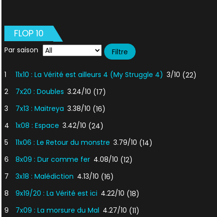
FLOP 10
Par saison
1
11x10 : La Vérité est ailleurs 4 (My Struggle 4)
3/10
(22)
2
7x20 : Doubles
3.24/10
(17)
3
7x13 : Maitreya
3.38/10
(16)
4
1x08 : Espace
3.42/10
(24)
5
11x06 : Le Retour du monstre
3.79/10
(14)
6
8x09 : Dur comme fer
4.08/10
(12)
7
3x18 : Malédiction
4.13/10
(16)
8
9x19/20 : La Vérité est ici
4.22/10
(18)
9
7x09 : La morsure du Mal
4.27/10
(11)