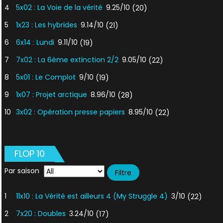
4
5x02 : La Voie de la vérité
9.25/10
(20)
5
1x23 : Les hybrides
9.14/10
(21)
6
6x14 : Lundi
9.11/10
(19)
7
7x02 : La 6ème extinction 2/2
9.05/10
(22)
8
5x01 : Le Complot
9/10
(19)
9
1x07 : Projet arctique
8.96/10
(28)
10
3x02 : Opération presse papiers
8.95/10
(22)
FLOP 10
Par saison
1
11x10 : La Vérité est ailleurs 4 (My Struggle 4)
3/10
(22)
2
7x20 : Doubles
3.24/10
(17)