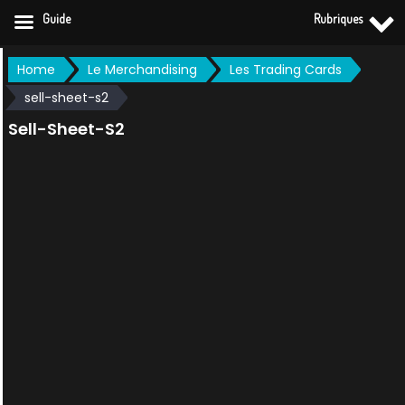
Guide
Rubriques
Skip
Home
Le Merchandising
Les Trading Cards
to
sell-sheet-s2
content
Sell-Sheet-S2