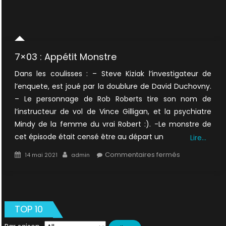
7×03 : Appétit Monstre
Dans les coulisses : – Steve Kiziak l’investigateur de
l’enquete, est joué par la doublure de David Duchovny.
– Le personnage de Rob Roberts tire son nom de
l’instructeur de vol de Vince Gilligan, et la psychiatre
Mindy de la femme du vrai Robert :). -Le monstre de
cet épisode était censé être au départ un
Lire…
Posted
Author
sur
Commentaires fermés
14 mai 2021
admin
on
7×03
:
Appétit
Monstre
TOP 10