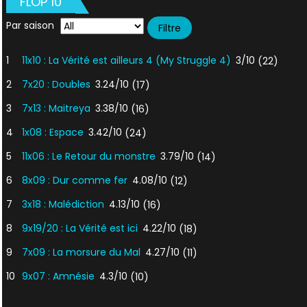
FLOP 10
Par saison
1
11x10 : La Vérité est ailleurs 4 (My Struggle 4)
3/10
(22)
2
7x20 : Doubles
3.24/10
(17)
3
7x13 : Maitreya
3.38/10
(16)
4
1x08 : Espace
3.42/10
(24)
5
11x06 : Le Retour du monstre
3.79/10
(14)
6
8x09 : Dur comme fer
4.08/10
(12)
7
3x18 : Malédiction
4.13/10
(16)
8
9x19/20 : La Vérité est ici
4.22/10
(18)
9
7x09 : La morsure du Mal
4.27/10
(11)
10
9x07 : Amnésie
4.3/10
(10)