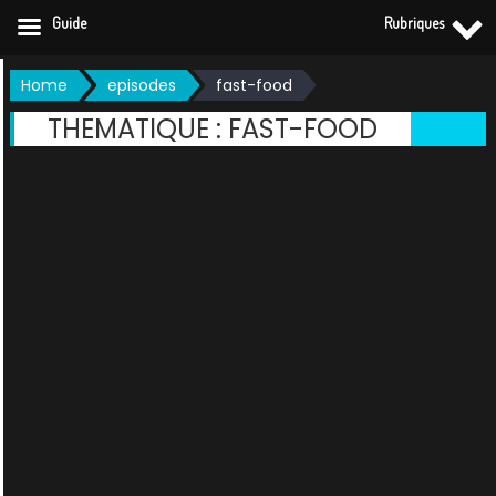
Guide
Rubriques
Skip
Home
episodes
fast-food
to
THEMATIQUE :
FAST-FOOD
content