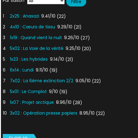
Par saison
1
2x25 : Anasazi
9.41/10
(22)
2
4x10 : Cœurs de tissu
9.29/10
(21)
3
1x19 : Quand vient la nuit
9.26/10
(27)
4
5x02 : La Voie de la vérité
9.25/10
(20)
5
1x23 : Les hybrides
9.14/10
(21)
6
6x14 : Lundi
9.11/10
(19)
7
7x02 : La 6ème extinction 2/2
9.05/10
(22)
8
5x01 : Le Complot
9/10
(19)
9
1x07 : Projet arctique
8.96/10
(28)
10
3x02 : Opération presse papiers
8.95/10
(22)