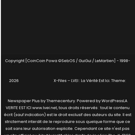
Copyright [CoinCoin Powa ©SebOS / GuiGui / LeMartien] - 1998-
2026
X-Files – LVEI : La Vérité Est Ici
. Theme:
Newspaper Plus by
Themecentury
. Powered by
WordPress
LA
VERITE EST ICI www.lvei.net, tous droits réservés : tout le contenu
écrit (sauf indication) est le droit exclusif des auteurs du site. Il est
strictement interdit de le reproduire sous quelque forme que ce
soit sans leur autorisation explicite. Cependant ce site n'est pas