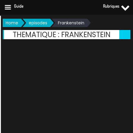
Guide
Rubriques
Skip
Home
episodes
Frankenstein
to
THEMATIQUE :
FRANKENSTEIN
content