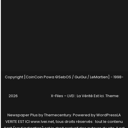
Copyright [CoinCoin Powa ©SebOS / GuiGui / LeMartien] - 1998-
2026
X-Files – LVEI : La Vérité Est Ici
. Theme:
Newspaper Plus by
Themecentury
. Powered by
WordPress
LA
VERITE EST ICI www.lvei.net, tous droits réservés : tout le contenu