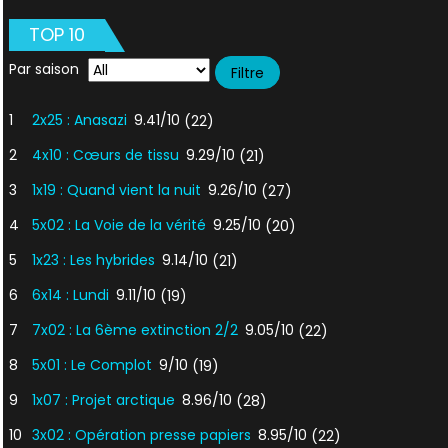
Post-
TOP 10
Moderne
Par saison
1
2x25 : Anasazi
9.41/10
(22)
2
4x10 : Cœurs de tissu
9.29/10
(21)
3
1x19 : Quand vient la nuit
9.26/10
(27)
4
5x02 : La Voie de la vérité
9.25/10
(20)
5
1x23 : Les hybrides
9.14/10
(21)
6
6x14 : Lundi
9.11/10
(19)
7
7x02 : La 6ème extinction 2/2
9.05/10
(22)
8
5x01 : Le Complot
9/10
(19)
9
1x07 : Projet arctique
8.96/10
(28)
10
3x02 : Opération presse papiers
8.95/10
(22)