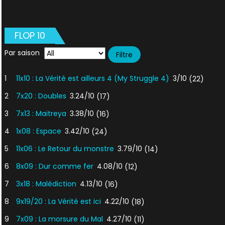
FLOP 10
Par saison
1
11x10 : La Vérité est ailleurs 4 (My Struggle 4)
3/10
(22)
2
7x20 : Doubles
3.24/10
(17)
3
7x13 : Maitreya
3.38/10
(16)
4
1x08 : Espace
3.42/10
(24)
5
11x06 : Le Retour du monstre
3.79/10
(14)
6
8x09 : Dur comme fer
4.08/10
(12)
7
3x18 : Malédiction
4.13/10
(16)
8
9x19/20 : La Vérité est ici
4.22/10
(18)
9
7x09 : La morsure du Mal
4.27/10
(11)