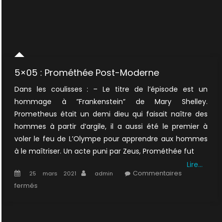
5×05 : Prométhée Post-Moderne
Dans les coulisses : – Le titre de l’épisode est un
hommage à ”Frankenstein” de Mary Shelley.
Prometheus était un demi dieu qui faisait naître des
hommes à partir d’argile, il a aussi été le premier à
voler le feu de L’Olympe pour apprendre aux hommes
à le maîtriser. Un acte puni par Zeus, Prométhée fut
Lire…
Posted
Author
Commentaires
25 mars 2021
admin
on
sur
fermés
5×05
:
Prométhée