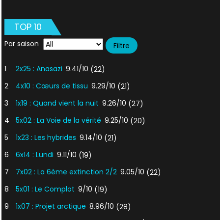
L’églis
des
TOP 10
miracl
Par saison
1
2x25 : Anasazi
9.41/10
(22)
2
4x10 : Cœurs de tissu
9.29/10
(21)
3
1x19 : Quand vient la nuit
9.26/10
(27)
4
5x02 : La Voie de la vérité
9.25/10
(20)
5
1x23 : Les hybrides
9.14/10
(21)
6
6x14 : Lundi
9.11/10
(19)
7
7x02 : La 6ème extinction 2/2
9.05/10
(22)
8
5x01 : Le Complot
9/10
(19)
9
1x07 : Projet arctique
8.96/10
(28)