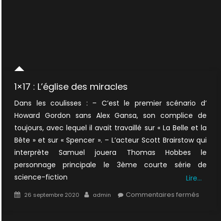
1×17 : L’église des miracles
Dans les coulisses : – C’est le premier scénario d’
Howard Gordon sans Alex Gansa, son complice de
toujours, avec lequel il avait travaillé sur « La Belle et la
Bête » et sur « Spencer ». – L’acteur Scott Brairstow qui
interprète Samuel jouera Thomas Hobbes le
personnage principale le 3ème courte série de
science-fiction
Lire…
Posted
Author
sur
Commentaires fermés
26 septembre 2020
admin
on
1×17
: