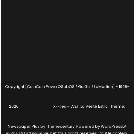
Copyright [CoinCoin Powa ©SebOS / GuiGui / LeMartien] - 1998-
2026
X-Files – LVEI : La Vérité Est Ici
. Theme:
Newspaper Plus by
Themecentury
. Powered by
WordPress
LA
VERITE EST ICI www.lvei.net, tous droits réservés : tout le contenu