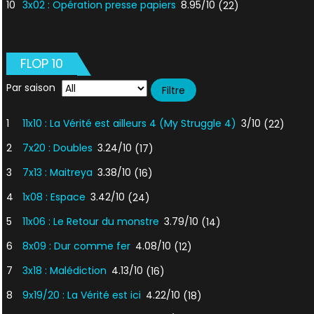
10
3x02 : Opération presse papiers
8.95/10
(22)
FLOP 10
Par saison
1
11x10 : La Vérité est ailleurs 4 (My Struggle 4)
3/10
(22)
2
7x20 : Doubles
3.24/10
(17)
3
7x13 : Maitreya
3.38/10
(16)
4
1x08 : Espace
3.42/10
(24)
5
11x06 : Le Retour du monstre
3.79/10
(14)
6
8x09 : Dur comme fer
4.08/10
(12)
7
3x18 : Malédiction
4.13/10
(16)
8
9x19/20 : La Vérité est ici
4.22/10
(18)