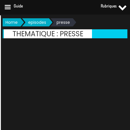
Guide
Rubriques
Skip
Home
episodes
presse
to
THEMATIQUE :
PRESSE
content