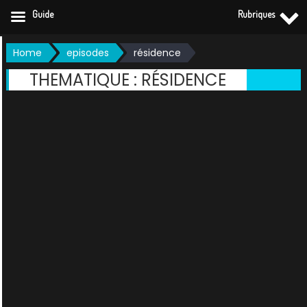
Guide
Rubriques
Skip
Home
episodes
résidence
to
THEMATIQUE :
RÉSIDENCE
content