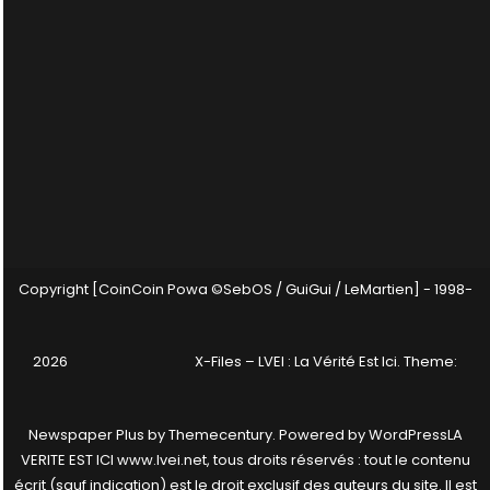
Copyright [CoinCoin Powa ©SebOS / GuiGui / LeMartien] - 1998-
2026
X-Files – LVEI : La Vérité Est Ici
. Theme:
Newspaper Plus by
Themecentury
. Powered by
WordPress
LA
VERITE EST ICI www.lvei.net, tous droits réservés : tout le contenu
écrit (sauf indication) est le droit exclusif des auteurs du site. Il est