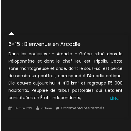
6×15 : Bienvenue en Arcadie
Dans les coulisses : – Arcadie – Grèce, situé dans le
Péloponnèse et dont le chef-lieu est Tripolis. Cette
zone montagneuse et aride, dont le sous-sol est percé
de nombreux gouffres, correspond à l’Arcadie antique.
Elle couvre aujourd’hui 4 419 km² et regroupe 115 000
habitants. Peuplée de tribus pastorales qui s’étaient
constituées en États indépendants,
Lire…
Posted
Author
sur
Commentaires fermés
14 mai 2021
admin
on
6×15
:
Bienvenue