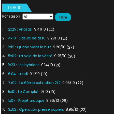
en
TOP 10
Arcadie
Par saison
1
2x25 : Anasazi
9.41/10
(22)
2
4x10 : Cœurs de tissu
9.29/10
(21)
3
1x19 : Quand vient la nuit
9.26/10
(27)
4
5x02 : La Voie de la vérité
9.25/10
(20)
5
1x23 : Les hybrides
9.14/10
(21)
6
6x14 : Lundi
9.11/10
(19)
7
7x02 : La 6ème extinction 2/2
9.05/10
(22)
8
5x01 : Le Complot
9/10
(19)
9
1x07 : Projet arctique
8.96/10
(28)
10
3x02 : Opération presse papiers
8.95/10
(22)