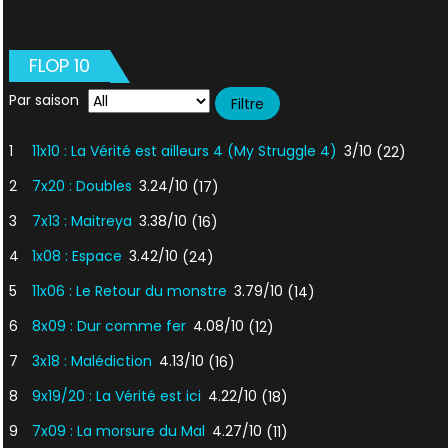
FLOP 10
Par saison
1
11x10 : La Vérité est ailleurs 4 (My Struggle 4)
3/10
(22)
2
7x20 : Doubles
3.24/10
(17)
3
7x13 : Maitreya
3.38/10
(16)
4
1x08 : Espace
3.42/10
(24)
5
11x06 : Le Retour du monstre
3.79/10
(14)
6
8x09 : Dur comme fer
4.08/10
(12)
7
3x18 : Malédiction
4.13/10
(16)
8
9x19/20 : La Vérité est ici
4.22/10
(18)
9
7x09 : La morsure du Mal
4.27/10
(11)