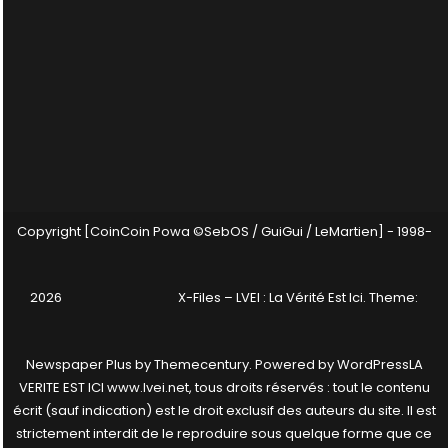
Copyright [CoinCoin Powa ©SebOS / GuiGui / LeMartien] - 1998-
2026
X-Files – LVEI : La Vérité Est Ici
. Theme:
Newspaper Plus by
Themecentury
. Powered by
WordPress
LA
VERITE EST ICI www.lvei.net, tous droits réservés : tout le contenu
écrit (sauf indication) est le droit exclusif des auteurs du site. Il est
strictement interdit de le reproduire sous quelque forme que ce