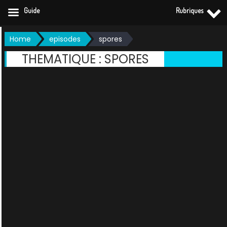
Guide
Rubriques
Skip
Home
episodes
spores
to
THEMATIQUE :
SPORES
content