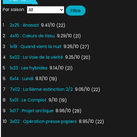
Par saison
1
2x25 : Anasazi
9.41/10
(22)
2
4x10 : Cœurs de tissu
9.29/10
(21)
3
1x19 : Quand vient la nuit
9.26/10
(27)
4
5x02 : La Voie de la vérité
9.25/10
(20)
5
1x23 : Les hybrides
9.14/10
(21)
6
6x14 : Lundi
9.11/10
(19)
7
7x02 : La 6ème extinction 2/2
9.05/10
(22)
8
5x01 : Le Complot
9/10
(19)
9
1x07 : Projet arctique
8.96/10
(28)
10
3x02 : Opération presse papiers
8.95/10
(22)