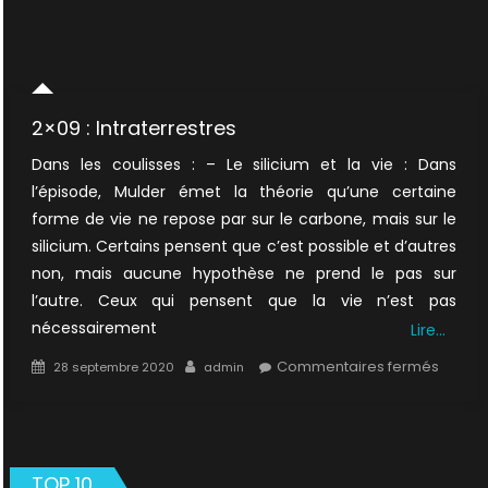
2×09 : Intraterrestres
Dans les coulisses : – Le silicium et la vie : Dans
l’épisode, Mulder émet la théorie qu’une certaine
forme de vie ne repose par sur le carbone, mais sur le
silicium. Certains pensent que c’est possible et d’autres
non, mais aucune hypothèse ne prend le pas sur
l’autre. Ceux qui pensent que la vie n’est pas
nécessairement
Lire…
Posted
Author
sur
Commentaires fermés
28 septembre 2020
admin
on
2×09
:
Intrate
TOP 10