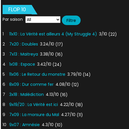
FLOP 10
Par saison
1
11x10 : La Vérité est ailleurs 4 (My Struggle 4)
3/10
(22)
2
7x20 : Doubles
3.24/10
(17)
3
7x13 : Maitreya
3.38/10
(16)
4
1x08 : Espace
3.42/10
(24)
5
11x06 : Le Retour du monstre
3.79/10
(14)
6
8x09 : Dur comme fer
4.08/10
(12)
7
3x18 : Malédiction
4.13/10
(16)
8
9x19/20 : La Vérité est ici
4.22/10
(18)
9
7x09 : La morsure du Mal
4.27/10
(11)
10
9x07 : Amnésie
4.3/10
(10)