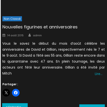
Non Classé
Nouvelles figurines et anniversaires
Author
Posted
14 août 2015
admin
on
Vous le savez le début du mois d’août célèbre les
anniversaires de David et Gillian, respectivement nés le 7 et
le 9 août. Si David a fêté ses 55 ans, Gillian reste encore dans
la quarantaine avec 47 ans. En plein tournage, les deux
acteurs ont fêté leur anniversaire. Gillian a été invité par
Mitch
Lire…
Partager :
Navigation