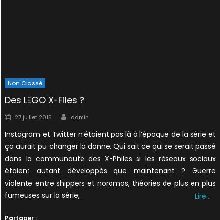
Non Classé
Des LEGO X-Files ?
Author
Posted
27 juillet 2015
admin
on
Instagram et Twitter n’étaient pas là à l’époque de la série et
ça aurait pu changer la donne. Qui sait ce qui se serait passé
dans la communauté des X-Philes si les réseaux sociaux
étaient autant développés que maintenant ? Guerre
violente entre shippers et noromos, théories de plus en plus
fumeuses sur la série,
Lire…
Partager :