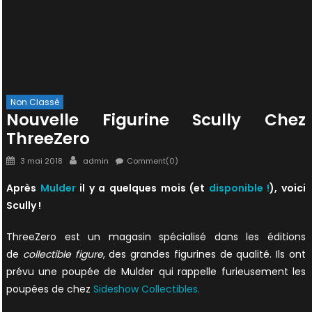
Non Classé
Nouvelle Figurine Scully Chez
ThreeZero
Posted
Author
3 mai 2018
admin
Comment(0)
on
Après
Mulder
il y a quelques mois (et
disponible !
), voici
Scully !
ThreeZero est un magasin spécialisé dans les éditions
de
collectible figure
, des grandes figurines de qualité. Ils ont
prévu une poupée de Mulder qui rappelle furieusement les
poupées de chez
Sideshow Collectibles.