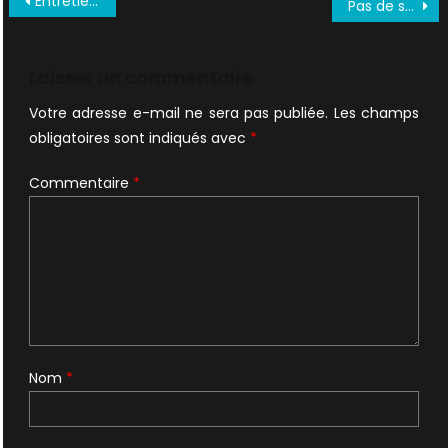
Entretien avec Chris Carter : sa vérité, son combat…
Pas de saison 12
de
l’article
Laisser un commentaire
Votre adresse e-mail ne sera pas publiée.
Les champs
obligatoires sont indiqués avec
*
Commentaire
*
Nom
*