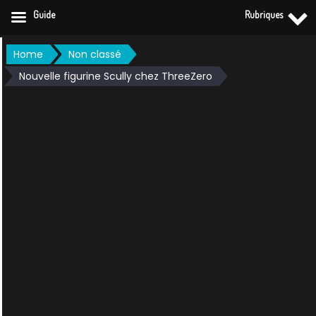
Guide
Rubriques
Skip
Home
Non classé
to
Nouvelle figurine Scully chez ThreeZero
content