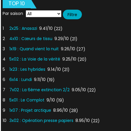
TOP 10
Par saison
1
2x25 : Anasazi
9.41/10
(22)
2
4x10 : Cœurs de tissu
9.29/10
(21)
3
1x19 : Quand vient la nuit
9.26/10
(27)
4
5x02 : La Voie de la vérité
9.25/10
(20)
5
1x23 : Les hybrides
9.14/10
(21)
6
6x14 : Lundi
9.11/10
(19)
7
7x02 : La 6ème extinction 2/2
9.05/10
(22)
8
5x01 : Le Complot
9/10
(19)
9
1x07 : Projet arctique
8.96/10
(28)
10
3x02 : Opération presse papiers
8.95/10
(22)