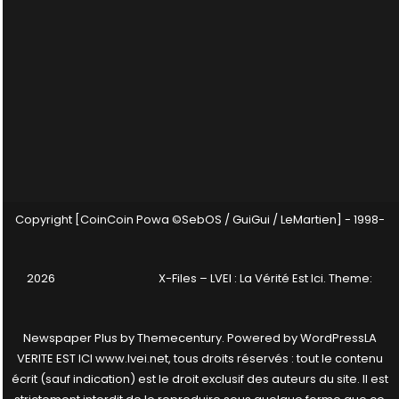
Copyright [CoinCoin Powa ©SebOS / GuiGui / LeMartien] - 1998-
2026
X-Files – LVEI : La Vérité Est Ici
. Theme:
Newspaper Plus by
Themecentury
. Powered by
WordPress
LA
VERITE EST ICI www.lvei.net, tous droits réservés : tout le contenu
écrit (sauf indication) est le droit exclusif des auteurs du site. Il est