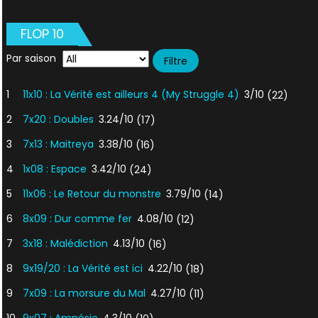
FLOP 10
Par saison
1
11x10 : La Vérité est ailleurs 4 (My Struggle 4)
3/10
(22)
2
7x20 : Doubles
3.24/10
(17)
3
7x13 : Maitreya
3.38/10
(16)
4
1x08 : Espace
3.42/10
(24)
5
11x06 : Le Retour du monstre
3.79/10
(14)
6
8x09 : Dur comme fer
4.08/10
(12)
7
3x18 : Malédiction
4.13/10
(16)
8
9x19/20 : La Vérité est ici
4.22/10
(18)
9
7x09 : La morsure du Mal
4.27/10
(11)
10
9x07 : Amnésie
4.3/10