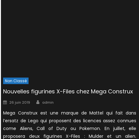
Non Classé
Nouvelles figurines X-Files chez Mega Construx
Author
Posted
26 juin 2019
admin
on
Mega Construx est une marque de Mattel qui fait dans
l’ersatz de Lego qui proposent des licences assez connues
come Aliens, Call of Duty ou Pokemon. En juillet, elle
proposera deux figurines X-Files : Mulder et un alien.