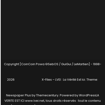
Copyright [CoinCoin Powa ©SebOS / GuiGui / LeMartien] - 1998-
2026
X-Files – LVEI : La Vérité Est Ici
. Theme:
Newspaper Plus by
Themecentury
. Powered by
WordPress
LA
VERITE EST ICI www.lvei.net, tous droits réservés : tout le contenu