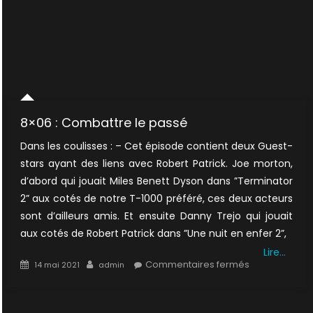
8×06 : Combattre le passé
Dans les coulisses : – Cet épisode contient deux Guest-
stars ayant des liens avec Robert Patrick. Joe morton,
d’abord qui jouait Miles Benett Dyson dans ”Terminator
2” aux cotés de notre T-1000 préféré, ces deux acteurs
sont d’ailleurs amis. Et ensuite Danny Trejo qui jouait
aux cotés de Robert Patrick dans ”Une nuit en enfer 2”,
Lire…
Posted
Author
sur
Commentaires fermés
14 mai 2021
admin
on
8×06
:
Combattre