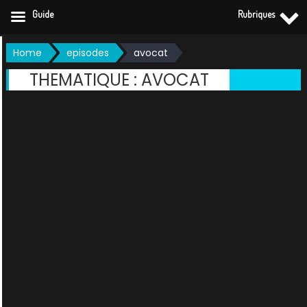
Guide
Rubriques
Skip
Home
episodes
avocat
to
THEMATIQUE :
AVOCAT
content