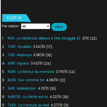
FLOP 10
Par saison
1
11x10 : La Vérité est ailleurs 4 (My Struggle 4)
3/10
(22)
2
7x20 : Doubles
3.24/10
(17)
3
7x13 : Maitreya
3.38/10
(16)
4
1x08 : Espace
3.42/10
(24)
5
11x06 : Le Retour du monstre
3.79/10
(14)
6
8x09 : Dur comme fer
4.08/10
(12)
7
3x18 : Malédiction
4.13/10
(16)
8
9x19/20 : La Vérité est ici
4.22/10
(18)
9
7x09 : La morsure du Mal
4.27/10
(11)