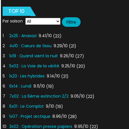
le
TOP 10
passé
Par saison
1
2x25 : Anasazi
9.41/10
(22)
2
4x10 : Cœurs de tissu
9.29/10
(21)
3
1x19 : Quand vient la nuit
9.26/10
(27)
4
5x02 : La Voie de la vérité
9.25/10
(20)
5
1x23 : Les hybrides
9.14/10
(21)
6
6x14 : Lundi
9.11/10
(19)
7
7x02 : La 6ème extinction 2/2
9.05/10
(22)
8
5x01 : Le Complot
9/10
(19)
9
1x07 : Projet arctique
8.96/10
(28)
10
3x02 : Opération presse papiers
8.95/10
(22)