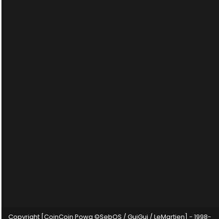
Copyright [CoinCoin Powa ©SebOS / GuiGui / LeMartien] - 1998-