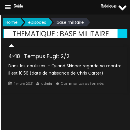
Guide
Rubriques
Skip
Home
episodes
base militaire
to
THEMATIQUE :
BASE MILITAIRE
content
4×18 : Tempus Fugit 2/2
Dans les coulisses :- Quand Skinner regarde sa montre
il est 10:56 (date de naissance de Chris Carter)
Posted
Author
sur
Commentaires fermés
1 mars 2021
admin
on
4×18
:
Tempus
Fugit
2/2