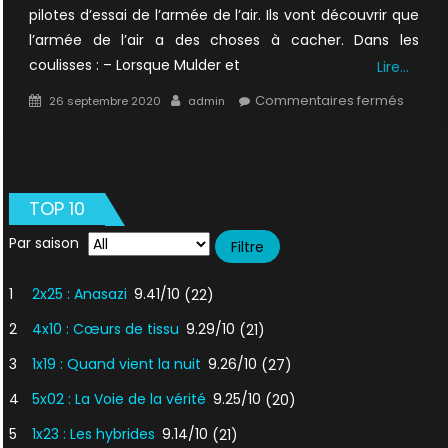
pilotes d’essai de l’armée de l’air. Ils vont découvrir que
l’armée de l’air a des choses à cacher. Dans les
coulisses : – Lorsque Mulder et
Lire…
Posted
Author
sur
Commentaires fermés
26 septembre 2020
admin
on
1×01
:
Gorge
Profo
TOP 10
Par saison
1
2x25 : Anasazi
9.41/10
(22)
2
4x10 : Cœurs de tissu
9.29/10
(21)
3
1x19 : Quand vient la nuit
9.26/10
(27)
4
5x02 : La Voie de la vérité
9.25/10
(20)
5
1x23 : Les hybrides
9.14/10
(21)