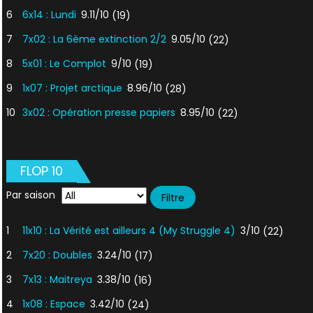
6
6x14 : Lundi
9.11/10
(19)
7
7x02 : La 6ème extinction 2/2
9.05/10
(22)
8
5x01 : Le Complot
9/10
(19)
9
1x07 : Projet arctique
8.96/10
(28)
10
3x02 : Opération presse papiers
8.95/10
(22)
FLOP 10
Par saison
1
11x10 : La Vérité est ailleurs 4 (My Struggle 4)
3/10
(22)
2
7x20 : Doubles
3.24/10
(17)
3
7x13 : Maitreya
3.38/10
(16)
4
1x08 : Espace
3.42/10
(24)