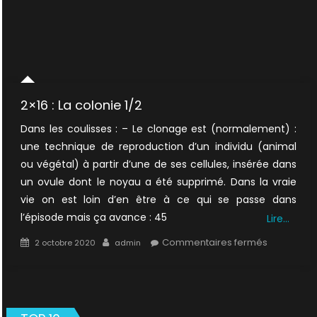
2×16 : La colonie 1/2
Dans les coulisses : – Le clonage est (normalement) :
une technique de reproduction d’un individu (animal
ou végétal) à partir d’une de ses cellules, insérée dans
un ovule dont le noyau a été supprimé. Dans la vraie
vie on est loin d’en être à ce qui se passe dans
l’épisode mais ça avance : 45
Lire…
Posted
Author
sur
Commentaires fermés
2 octobre 2020
admin
on
2×16
:
La
colonie