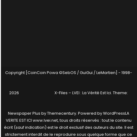
Copyright [CoinCoin Powa ©SebOS / GuiGui / LeMartien] - 1998-
2026
X-Files – LVEI : La Vérité Est Ici
. Theme:
Newspaper Plus by
Themecentury
. Powered by
WordPress
LA
VERITE EST ICI www.lvei.net, tous droits réservés : tout le contenu
écrit (sauf indication) est le droit exclusif des auteurs du site. Il est
strictement interdit de le reproduire sous quelque forme que ce