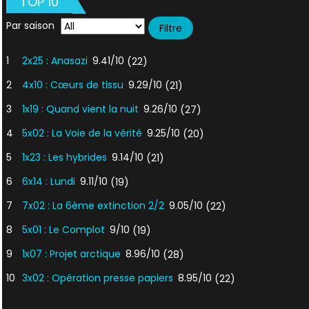
TOP 10
1/2
Par saison
1
2x25 : Anasazi
9.41/10
(22)
2
4x10 : Cœurs de tissu
9.29/10
(21)
3
1x19 : Quand vient la nuit
9.26/10
(27)
4
5x02 : La Voie de la vérité
9.25/10
(20)
5
1x23 : Les hybrides
9.14/10
(21)
6
6x14 : Lundi
9.11/10
(19)
7
7x02 : La 6ème extinction 2/2
9.05/10
(22)
8
5x01 : Le Complot
9/10
(19)
9
1x07 : Projet arctique
8.96/10
(28)
10
3x02 : Opération presse papiers
8.95/10
(22)