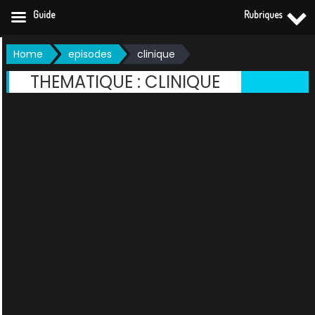
Guide
Rubriques
Skip
Home
episodes
clinique
to
THEMATIQUE :
CLINIQUE
content