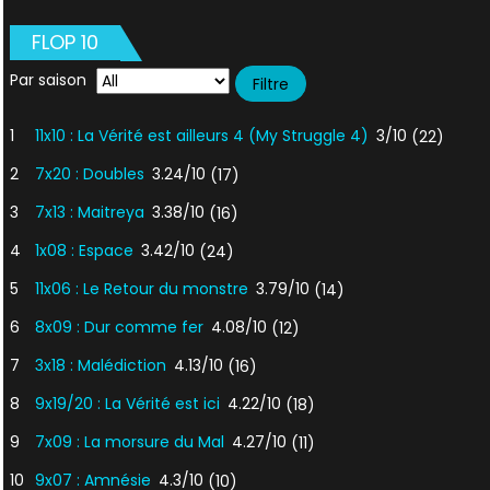
FLOP 10
Par saison
1
11x10 : La Vérité est ailleurs 4 (My Struggle 4)
3/10
(22)
2
7x20 : Doubles
3.24/10
(17)
3
7x13 : Maitreya
3.38/10
(16)
4
1x08 : Espace
3.42/10
(24)
5
11x06 : Le Retour du monstre
3.79/10
(14)
6
8x09 : Dur comme fer
4.08/10
(12)
7
3x18 : Malédiction
4.13/10
(16)
8
9x19/20 : La Vérité est ici
4.22/10
(18)
9
7x09 : La morsure du Mal
4.27/10
(11)
10
9x07 : Amnésie
4.3/10
(10)