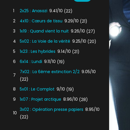
1
2x25 : Anasazi
9.41/10
(22)
2
4x10 : Cœurs de tissu
9.29/10
(21)
3
1x19 : Quand vient la nuit
9.26/10
(27)
4
5x02 : La Voie de la vérité
9.25/10
(20)
5
1x23 : Les hybrides
9.14/10
(21)
6
6x14 : Lundi
9.11/10
(19)
7x02 : La 6ème extinction 2/2
9.05/10
7
(22)
8
5x01 : Le Complot
9/10
(19)
9
1x07 : Projet arctique
8.96/10
(28)
3x02 : Opération presse papiers
8.95/10
10
(22)