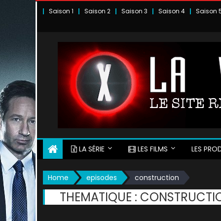
Skip
Saison 1
Saison 2
Saison 3
Saison 4
Saison 
to
content
LA SÉRIE
LES FILMS
LES PROD
Home
episodes
construction
THEMATIQUE :
CONSTRUCTI