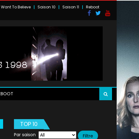
I Want To Believe
Saison 10
Saison 11
Reboot
EBOOT
TOP 10
Par saison