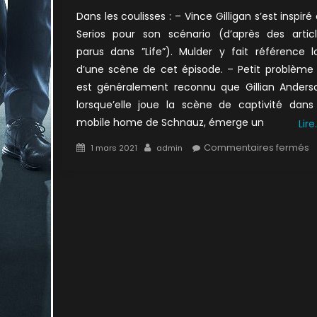
Dans les coulisses : – Vince Gilligan s’est inspiré
Serios pour son scénario (d’après des artic
parus dans ”Life”). Mulder y fait référence l
d’une scène de cet épisode. – Petit problème :
est généralement reconnu que Gillian Anders
lorsque’elle joue la scène de captivité dans
mobile home de Schnauz, émerge un
Lire
Posted
Author
s
Commentaires fermés
1 mars 2021
admin
on
4
:
L
h