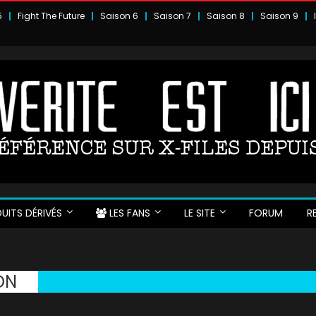
5
Fight The Future
Saison 6
Saison 7
Saison 8
Saison 9
UITS DÉRIVÉS
LES FANS
LE SITE
FORUM
R
ON