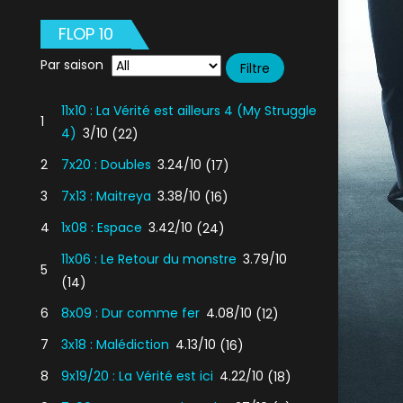
FLOP 10
Par saison
11x10 : La Vérité est ailleurs 4 (My Struggle
1
4)
3/10
(22)
2
7x20 : Doubles
3.24/10
(17)
3
7x13 : Maitreya
3.38/10
(16)
4
1x08 : Espace
3.42/10
(24)
11x06 : Le Retour du monstre
3.79/10
5
(14)
6
8x09 : Dur comme fer
4.08/10
(12)
7
3x18 : Malédiction
4.13/10
(16)
8
9x19/20 : La Vérité est ici
4.22/10
(18)