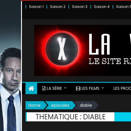
Skip
Saison 1
Saison 2
Saison 3
Saison 4
Saison 
to
content
LA SÉRIE
LES FILMS
LES PROD
Home
episodes
diable
THEMATIQUE :
DIABLE