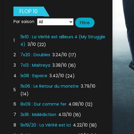
FLOP 10
Par saison
11x10 : La Vérité est ailleurs 4 (My Struggle
1
4)
3/10
(22)
2
7x20 : Doubles
3.24/10
(17)
3
7x13 : Maitreya
3.38/10
(16)
4
1x08 : Espace
3.42/10
(24)
11x06 : Le Retour du monstre
3.79/10
5
(14)
6
8x09 : Dur comme fer
4.08/10
(12)
7
3x18 : Malédiction
4.13/10
(16)
8
9x19/20 : La Vérité est ici
4.22/10
(18)