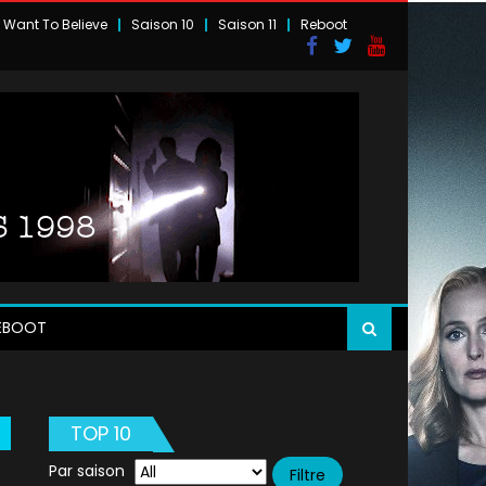
I Want To Believe
Saison 10
Saison 11
Reboot
EBOOT
TOP 10
Par saison