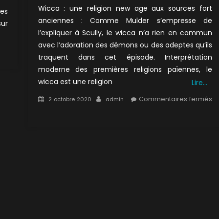
Wicca : une religion new age aux sources fort
ses
anciennes : Comme Mulder s’empresse de
sur
l’expliquer à Scully, le wicca n’a rien en commun
avec l’adoration des démons ou des adeptes qu’ils
sur
traquent dans cet épisode. Interprétation
5×17
moderne des premières religions païennes, le
:
wicca est une religion
Lire…
L’âme
en
Posted
Author
Commentaires fermés
2 octobre 2020
admin
peine
on
sur
2×14
:
La
main
de
l’enfer