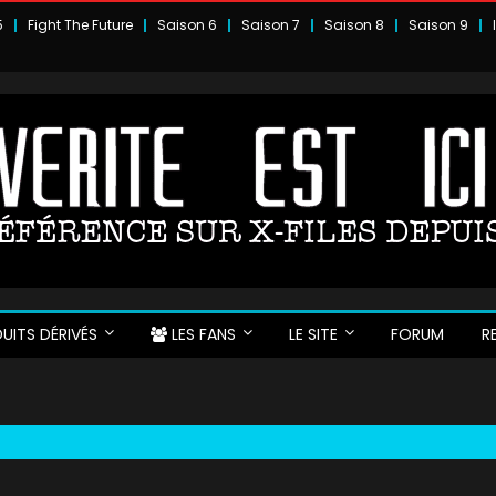
5
Fight The Future
Saison 6
Saison 7
Saison 8
Saison 9
UITS DÉRIVÉS
LES FANS
LE SITE
FORUM
R