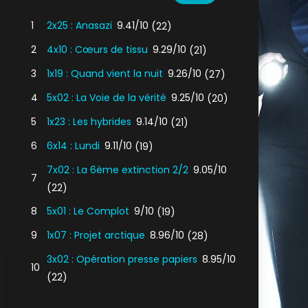
1
2x25 : Anasazi
9.41/10
(22)
2
4x10 : Cœurs de tissu
9.29/10
(21)
3
1x19 : Quand vient la nuit
9.26/10
(27)
4
5x02 : La Voie de la vérité
9.25/10
(20)
5
1x23 : Les hybrides
9.14/10
(21)
6
6x14 : Lundi
9.11/10
(19)
7x02 : La 6ème extinction 2/2
9.05/10
7
(22)
8
5x01 : Le Complot
9/10
(19)
9
1x07 : Projet arctique
8.96/10
(28)
3x02 : Opération presse papiers
8.95/10
10
(22)