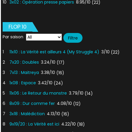
10
3x02 : Opération presse papiers
8.95/10
(22)
FLOP 10
Par saison
1
11x10 : La Vérité est ailleurs 4 (My Struggle 4)
3/10
(22)
2
7x20 : Doubles
3.24/10
(17)
3
7x13 : Maitreya
3.38/10
(16)
4
1x08 : Espace
3.42/10
(24)
5
11x06 : Le Retour du monstre
3.79/10
(14)
6
8x09 : Dur comme fer
4.08/10
(12)
7
3x18 : Malédiction
4.13/10
(16)
8
9x19/20 : La Vérité est ici
4.22/10
(18)