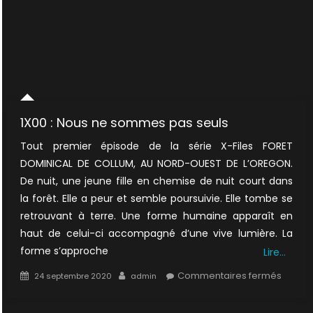
1X00 : Nous ne sommes pas seuls
Tout premier épisode de la série X-Files FORET
DOMINICAL DE COLLUM, AU NORD-OUEST DE L’OREGON.
De nuit, une jeune fille en chemise de nuit court dans
la forêt. Elle a peur et semble poursuivie. Elle tombe se
retrouvant à terre. Une forme humaine apparaît en
haut de celui-ci accompagné d’une vive lumière. La
forme s’approche
Lire…
Posted
Author
sur
Commentaires fermés
24 septembre 2020
admin
on
1X00
: