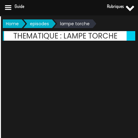
Guide
Rubriques
Skip
Home
episodes
lampe torche
to
THEMATIQUE :
LAMPE TORCHE
content