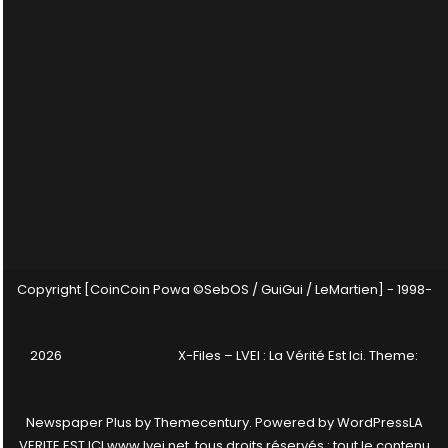
Copyright [CoinCoin Powa ©SebOS / GuiGui / LeMartien] - 1998-
2026
X-Files – LVEI : La Vérité Est Ici
. Theme:
Newspaper Plus by
Themecentury
. Powered by
WordPress
LA
VERITE EST ICI www.lvei.net, tous droits réservés : tout le contenu