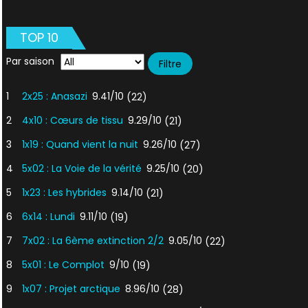
Nous
ne
TOP 10
somm
pas
Par saison
seuls
1
2x25 : Anasazi
9.41/10
(22)
2
4x10 : Cœurs de tissu
9.29/10
(21)
3
1x19 : Quand vient la nuit
9.26/10
(27)
4
5x02 : La Voie de la vérité
9.25/10
(20)
5
1x23 : Les hybrides
9.14/10
(21)
6
6x14 : Lundi
9.11/10
(19)
7
7x02 : La 6ème extinction 2/2
9.05/10
(22)
8
5x01 : Le Complot
9/10
(19)
9
1x07 : Projet arctique
8.96/10
(28)