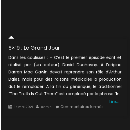
6×19 : Le Grand Jour
Dans les coulisses : – C’est le premier épisode écrit et
réalisé par (un acteur) David Duchovny. A l’origine
Darren Mac Gawin devait reprendre son rôle d’Arthur
Dales, mais pour des raisons médicales la production
dût le remplacer. A la fin du générique, le traditionnel
”The Truth Is Out There” est remplacé par la phrase ”In
Lire…
Posted
Author
sur
Commentaires fermés
14 mai 2021
admin
on
6×19
:
Le