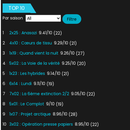
Grand
TOP 10
Jour
Par saison
1
2x25 : Anasazi
9.41/10
(22)
2
4x10 : Cœurs de tissu
9.29/10
(21)
3
1x19 : Quand vient la nuit
9.26/10
(27)
4
5x02 : La Voie de la vérité
9.25/10
(20)
5
1x23 : Les hybrides
9.14/10
(21)
6
6x14 : Lundi
9.11/10
(19)
7
7x02 : La 6ème extinction 2/2
9.05/10
(22)
8
5x01 : Le Complot
9/10
(19)
9
1x07 : Projet arctique
8.96/10
(28)
10
3x02 : Opération presse papiers
8.95/10
(22)