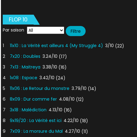
FLOP 10
Par saison
1
11x10 : La Vérité est ailleurs 4 (My Struggle 4)
3/10
(22)
2
7x20 : Doubles
3.24/10
(17)
3
7x13 : Maitreya
3.38/10
(16)
4
1x08 : Espace
3.42/10
(24)
5
11x06 : Le Retour du monstre
3.79/10
(14)
6
8x09 : Dur comme fer
4.08/10
(12)
7
3x18 : Malédiction
4.13/10
(16)
8
9x19/20 : La Vérité est ici
4.22/10
(18)
9
7x09 : La morsure du Mal
4.27/10
(11)