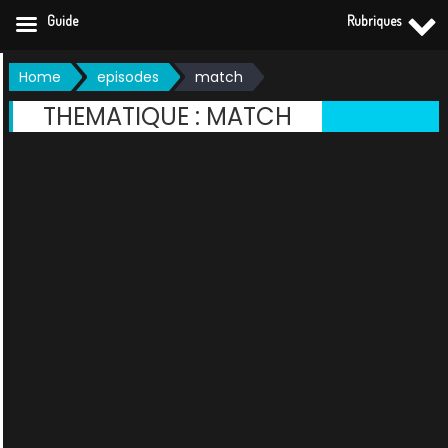
Guide
Rubriques
Skip
Home
episodes
match
to
THEMATIQUE :
MATCH
content