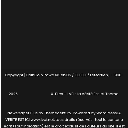
Copyright [CoinCoin Powa ©SebOS / GuiGui / LeMartien] - 1998-
2026
X-Files – LVEI : La Vérité Est Ici
. Theme:
Newspaper Plus by
Themecentury
. Powered by
WordPress
LA
VERITE EST ICI www.lvei.net, tous droits réservés : tout le contenu
écrit (sauf indication) est le droit exclusif des auteurs du site. Il est