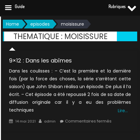
Guide
Rubriques
Skip
Home
episodes
moisissure
to
THEMATIQUE :
MOISISSURE
content
9×12 : Dans les abîmes
Dans les coulisses : – C’est la première et la dernière
fois (par la force des choses, la série s’arrêtant cette
saison) que John Shiban réalisa un épisode. De plus il l’a
écrit. – Cet épisode a été repoussé 2 fois de sa date de
diffusion originale car il y a eu des problèmes
techniques
Lire…
Posted
Author
sur
Commentaires fermés
14 mai 2021
admin
on
9×12
: