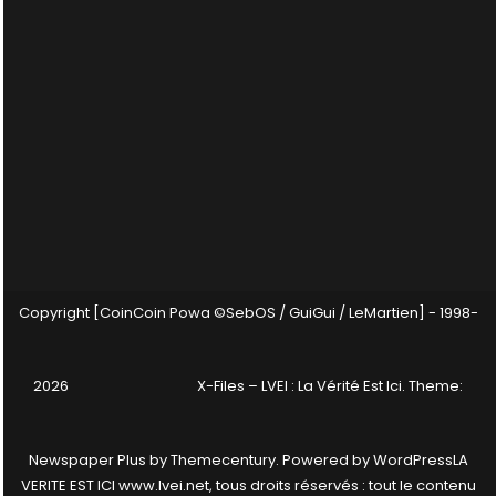
Copyright [CoinCoin Powa ©SebOS / GuiGui / LeMartien] - 1998-
2026
X-Files – LVEI : La Vérité Est Ici
. Theme:
Newspaper Plus by
Themecentury
. Powered by
WordPress
LA
VERITE EST ICI www.lvei.net, tous droits réservés : tout le contenu