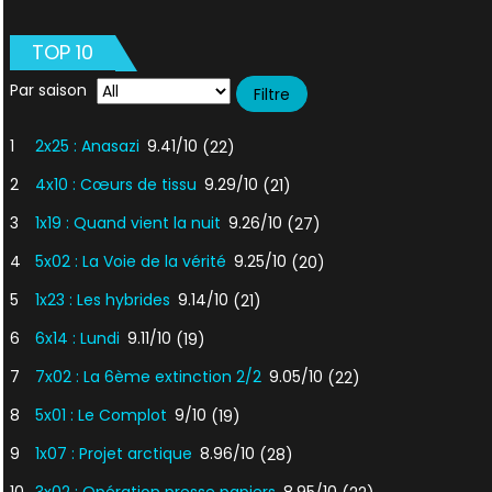
Dans
les
TOP 10
abîmes
Par saison
1
2x25 : Anasazi
9.41/10
(22)
2
4x10 : Cœurs de tissu
9.29/10
(21)
3
1x19 : Quand vient la nuit
9.26/10
(27)
4
5x02 : La Voie de la vérité
9.25/10
(20)
5
1x23 : Les hybrides
9.14/10
(21)
6
6x14 : Lundi
9.11/10
(19)
7
7x02 : La 6ème extinction 2/2
9.05/10
(22)
8
5x01 : Le Complot
9/10
(19)
9
1x07 : Projet arctique
8.96/10
(28)