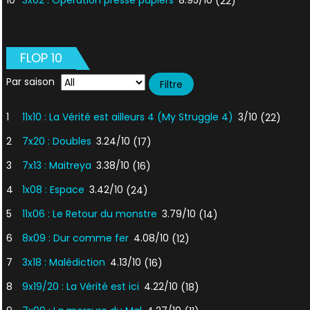
10
3x02 : Opération presse papiers
8.95/10
(22)
FLOP 10
Par saison
1
11x10 : La Vérité est ailleurs 4 (My Struggle 4)
3/10
(22)
2
7x20 : Doubles
3.24/10
(17)
3
7x13 : Maitreya
3.38/10
(16)
4
1x08 : Espace
3.42/10
(24)
5
11x06 : Le Retour du monstre
3.79/10
(14)
6
8x09 : Dur comme fer
4.08/10
(12)
7
3x18 : Malédiction
4.13/10
(16)
8
9x19/20 : La Vérité est ici
4.22/10
(18)