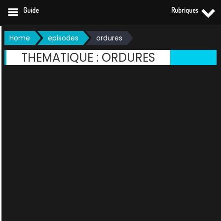
Guide
Rubriques
Skip
Home
episodes
ordures
to
THEMATIQUE :
ORDURES
content