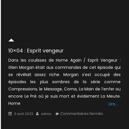
10×04 : Esprit vengeur
Dans les coulisses de Home Again / Esprit Vengeur :
Glen Morgan était aux commandes de cet épisode qui
se révélait assez riche. Morgan s’est occupé des
épisodes les plus sombres de la série comme
Compressions, le Message, Coma, La Main de l’enfer ou
encore Le Pré où je suis mort et évidement La Meute.
Home
Lire…
Posted
Author
sur
Commentaires fermés
3 avril 2023
admin
on
10×04
: