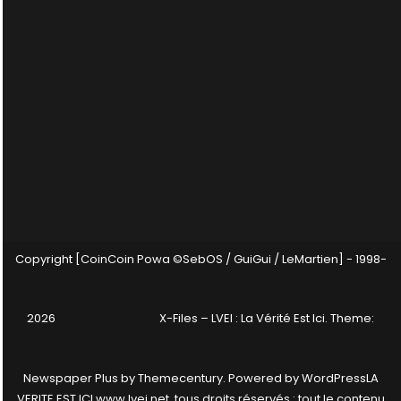
Copyright [CoinCoin Powa ©SebOS / GuiGui / LeMartien] - 1998-
2026
X-Files – LVEI : La Vérité Est Ici
. Theme:
Newspaper Plus by
Themecentury
. Powered by
WordPress
LA
VERITE EST ICI www.lvei.net, tous droits réservés : tout le contenu