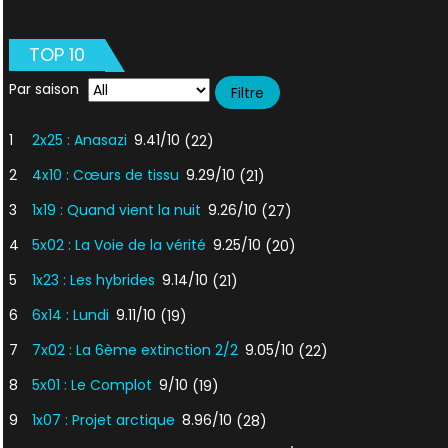
Esprit
vengeur
TOP 10
Par saison
1
2x25 : Anasazi
9.41/10
(22)
2
4x10 : Cœurs de tissu
9.29/10
(21)
3
1x19 : Quand vient la nuit
9.26/10
(27)
4
5x02 : La Voie de la vérité
9.25/10
(20)
5
1x23 : Les hybrides
9.14/10
(21)
6
6x14 : Lundi
9.11/10
(19)
7
7x02 : La 6ème extinction 2/2
9.05/10
(22)
8
5x01 : Le Complot
9/10
(19)
9
1x07 : Projet arctique
8.96/10
(28)