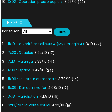
10
3x02 : Opération presse papiers
8.95/10
(22)
FLOP 10
Par saison
1
11x10 : La Vérité est ailleurs 4 (My Struggle 4)
3/10
(22)
2
7x20 : Doubles
3.24/10
(17)
3
7x13 : Maitreya
3.38/10
(16)
4
1x08 : Espace
3.42/10
(24)
5
11x06 : Le Retour du monstre
3.79/10
(14)
6
8x09 : Dur comme fer
4.08/10
(12)
7
3x18 : Malédiction
4.13/10
(16)
8
9x19/20 : La Vérité est ici
4.22/10
(18)