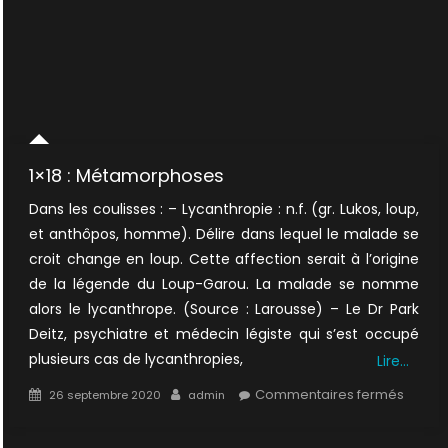
1×18 : Métamorphoses
Dans les coulisses : – Lycanthropie : n.f. (gr. Lukos, loup,
et anthôpos, homme). Délire dans lequel le malade se
croit change en loup. Cette affection serait à l’origine
de la légende du Loup-Garou. La malade se nomme
alors le lycanthrope. (Source : Larousse) – Le Dr Park
Deitz, psychiatre et médecin légiste qui s’est occupé
plusieurs cas de lycanthropies,
Lire…
Posted
Author
sur
Commentaires fermés
26 septembre 2020
admin
on
1×18
: