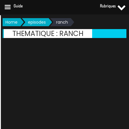
Guide
Rubriques
Skip
Home
episodes
ranch
to
THEMATIQUE :
RANCH
content