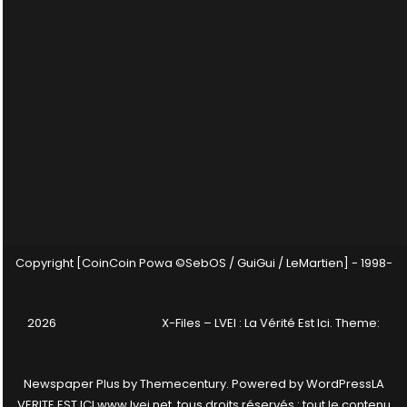
Copyright [CoinCoin Powa ©SebOS / GuiGui / LeMartien] - 1998-
2026
X-Files – LVEI : La Vérité Est Ici
. Theme:
Newspaper Plus by
Themecentury
. Powered by
WordPress
LA
VERITE EST ICI www.lvei.net, tous droits réservés : tout le contenu