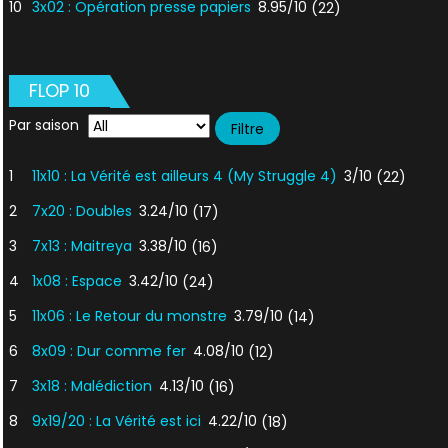
10
3x02 : Opération presse papiers
8.95/10
(22)
FLOP 10
Par saison
1
11x10 : La Vérité est ailleurs 4 (My Struggle 4)
3/10
(22)
2
7x20 : Doubles
3.24/10
(17)
3
7x13 : Maitreya
3.38/10
(16)
4
1x08 : Espace
3.42/10
(24)
5
11x06 : Le Retour du monstre
3.79/10
(14)
6
8x09 : Dur comme fer
4.08/10
(12)
7
3x18 : Malédiction
4.13/10
(16)
8
9x19/20 : La Vérité est ici
4.22/10
(18)