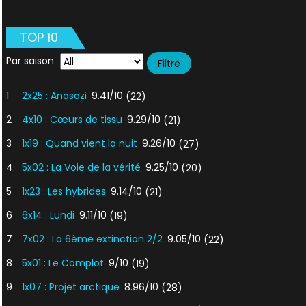
Métam
TOP 10
Par saison
1
2x25 : Anasazi
9.41/10
(22)
2
4x10 : Cœurs de tissu
9.29/10
(21)
3
1x19 : Quand vient la nuit
9.26/10
(27)
4
5x02 : La Voie de la vérité
9.25/10
(20)
5
1x23 : Les hybrides
9.14/10
(21)
6
6x14 : Lundi
9.11/10
(19)
7
7x02 : La 6ème extinction 2/2
9.05/10
(22)
8
5x01 : Le Complot
9/10
(19)
9
1x07 : Projet arctique
8.96/10
(28)