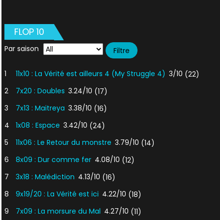
FLOP 10
Par saison
1
11x10 : La Vérité est ailleurs 4 (My Struggle 4)
3/10
(22)
2
7x20 : Doubles
3.24/10
(17)
3
7x13 : Maitreya
3.38/10
(16)
4
1x08 : Espace
3.42/10
(24)
5
11x06 : Le Retour du monstre
3.79/10
(14)
6
8x09 : Dur comme fer
4.08/10
(12)
7
3x18 : Malédiction
4.13/10
(16)
8
9x19/20 : La Vérité est ici
4.22/10
(18)
9
7x09 : La morsure du Mal
4.27/10
(11)