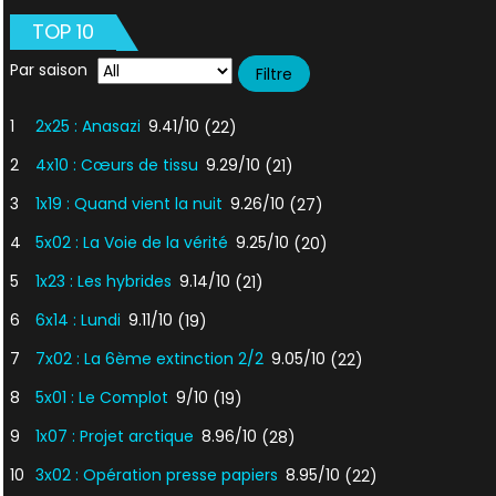
TOP 10
Par saison
1
2x25 : Anasazi
9.41/10
(22)
2
4x10 : Cœurs de tissu
9.29/10
(21)
3
1x19 : Quand vient la nuit
9.26/10
(27)
4
5x02 : La Voie de la vérité
9.25/10
(20)
5
1x23 : Les hybrides
9.14/10
(21)
6
6x14 : Lundi
9.11/10
(19)
7
7x02 : La 6ème extinction 2/2
9.05/10
(22)
8
5x01 : Le Complot
9/10
(19)
9
1x07 : Projet arctique
8.96/10
(28)
10
3x02 : Opération presse papiers
8.95/10
(22)