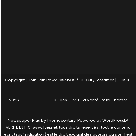
Copyright [CoinCoin Powa ©SebOS / GuiGui / LeMartien] - 1998-
2026
X-Files – LVEI : La Vérité Est Ici
. Theme:
Newspaper Plus by
Themecentury
. Powered by
WordPress
LA
VERITE EST ICI www.lvei.net, tous droits réservés : tout le contenu
écrit (sauf indication) est le droit exclusif des auteurs du site. Il est