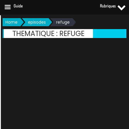
Guide
Rubriques
Skip
Home
episodes
refuge
to
THEMATIQUE :
REFUGE
content