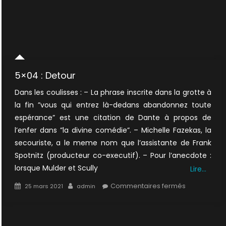
5×04 : Detour
Dans les coulisses : – La phrase inscrite dans la grotte à
la fin ”vous qui entrez là-dedans abandonnez toute
espérance” est une citation de Dante à propos de
l’enfer dans ”la divine comédie”. – Michelle Fazekas, la
secouriste, a le meme nom que l’assistante de Frank
Spotnitz (producteur co-executif). – Pour l’anecdote :
lorsque Mulder et Scully
Lire…
Posted
Author
sur
Commentaires fermés
25 mars 2021
admin
on
5×04
:
Detour