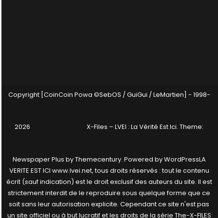
Copyright [CoinCoin Powa ©SebOS / GuiGui / LeMartien] - 1998-
2026
X-Files – LVEI : La Vérité Est Ici
. Theme:
Newspaper Plus by
Themecentury
. Powered by
WordPress
LA
VERITE EST ICI www.lvei.net, tous droits réservés : tout le contenu
écrit (sauf indication) est le droit exclusif des auteurs du site. Il est
strictement interdit de le reproduire sous quelque forme que ce
soit sans leur autorisation explicite. Cependant ce site n'est pas
un site officiel ou à but lucratif et les droits de la série The-X-FILES