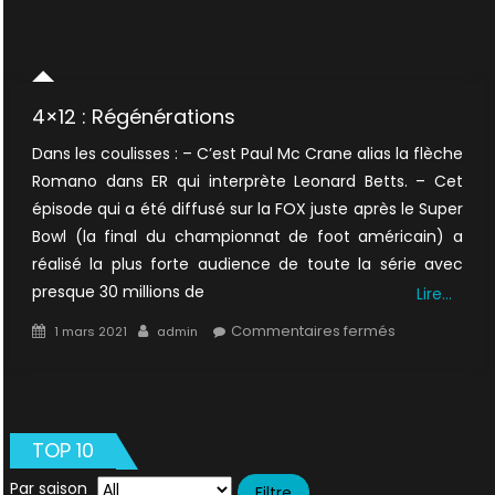
4×12 : Régénérations
Dans les coulisses : – C’est Paul Mc Crane alias la flèche
Romano dans ER qui interprète Leonard Betts. – Cet
épisode qui a été diffusé sur la FOX juste après le Super
Bowl (la final du championnat de foot américain) a
réalisé la plus forte audience de toute la série avec
presque 30 millions de
Lire…
Posted
Author
sur
Commentaires fermés
1 mars 2021
admin
on
4×12
:
Régénération
TOP 10
Par saison