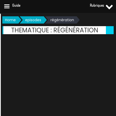
Guide
Rubriques
Skip
Home
episodes
régénération
to
THEMATIQUE :
RÉGÉNÉRATION
content