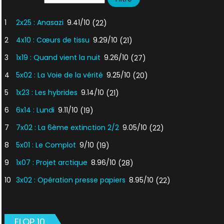
1
2x25 : Anasazi
9.41/10
(22)
2
4x10 : Cœurs de tissu
9.29/10
(21)
3
1x19 : Quand vient la nuit
9.26/10
(27)
4
5x02 : La Voie de la vérité
9.25/10
(20)
5
1x23 : Les hybrides
9.14/10
(21)
6
6x14 : Lundi
9.11/10
(19)
7
7x02 : La 6ème extinction 2/2
9.05/10
(22)
8
5x01 : Le Complot
9/10
(19)
9
1x07 : Projet arctique
8.96/10
(28)
10
3x02 : Opération presse papiers
8.95/10
(22)
FLOP 10