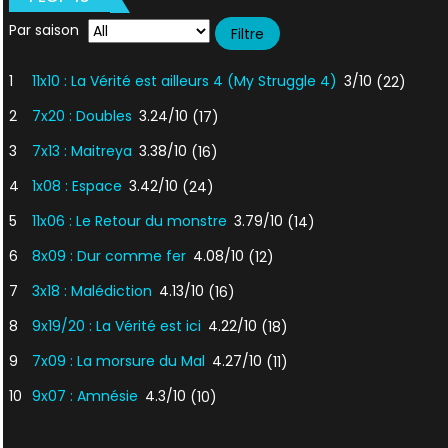
Par saison
1
11x10 : La Vérité est ailleurs 4 (My Struggle 4)
3/10
(22)
2
7x20 : Doubles
3.24/10
(17)
3
7x13 : Maitreya
3.38/10
(16)
4
1x08 : Espace
3.42/10
(24)
5
11x06 : Le Retour du monstre
3.79/10
(14)
6
8x09 : Dur comme fer
4.08/10
(12)
7
3x18 : Malédiction
4.13/10
(16)
8
9x19/20 : La Vérité est ici
4.22/10
(18)
9
7x09 : La morsure du Mal
4.27/10
(11)
10
9x07 : Amnésie
4.3/10
(10)