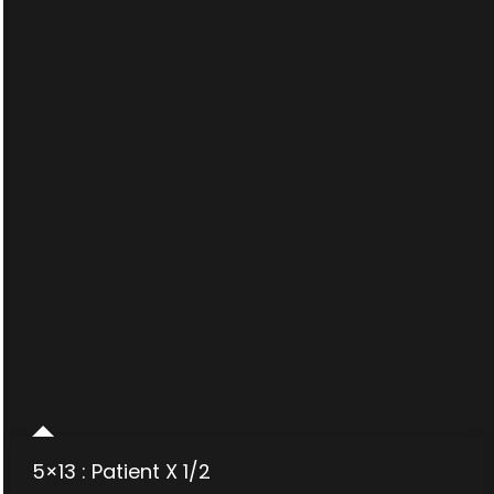
Vérité
est
ailleurs
2
5×13 : Patient X 1/2