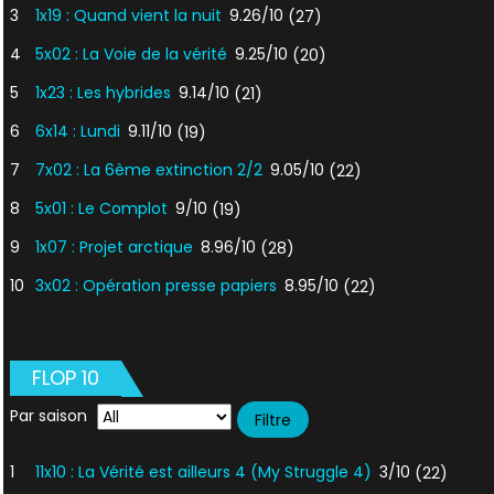
3
1x19 : Quand vient la nuit
9.26/10
(27)
4
5x02 : La Voie de la vérité
9.25/10
(20)
5
1x23 : Les hybrides
9.14/10
(21)
6
6x14 : Lundi
9.11/10
(19)
7
7x02 : La 6ème extinction 2/2
9.05/10
(22)
8
5x01 : Le Complot
9/10
(19)
9
1x07 : Projet arctique
8.96/10
(28)
10
3x02 : Opération presse papiers
8.95/10
(22)
FLOP 10
Par saison
1
11x10 : La Vérité est ailleurs 4 (My Struggle 4)
3/10
(22)