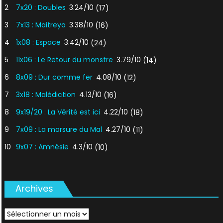
2
7x20 : Doubles
3.24/10
(17)
3
7x13 : Maitreya
3.38/10
(16)
4
1x08 : Espace
3.42/10
(24)
5
11x06 : Le Retour du monstre
3.79/10
(14)
6
8x09 : Dur comme fer
4.08/10
(12)
7
3x18 : Malédiction
4.13/10
(16)
8
9x19/20 : La Vérité est ici
4.22/10
(18)
9
7x09 : La morsure du Mal
4.27/10
(11)
10
9x07 : Amnésie
4.3/10
(10)
Archives
Archives