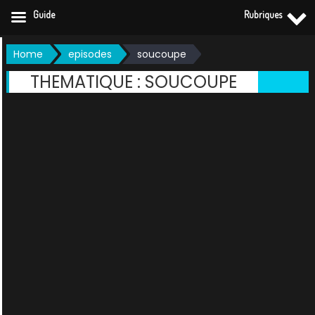
Guide
Rubriques
Skip
Home
episodes
soucoupe
to
THEMATIQUE :
SOUCOUPE
content