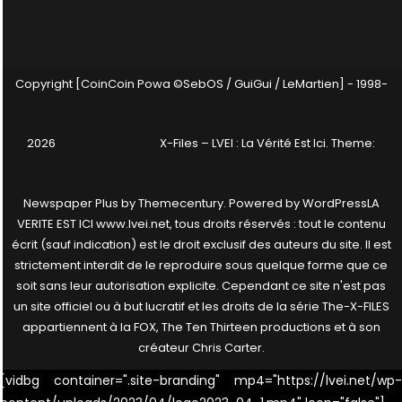
Copyright [CoinCoin Powa ©SebOS / GuiGui / LeMartien] - 1998-
2026
X-Files – LVEI : La Vérité Est Ici
. Theme:
Newspaper Plus by
Themecentury
. Powered by
WordPress
LA
VERITE EST ICI www.lvei.net, tous droits réservés : tout le contenu
écrit (sauf indication) est le droit exclusif des auteurs du site. Il est
strictement interdit de le reproduire sous quelque forme que ce
soit sans leur autorisation explicite. Cependant ce site n'est pas
un site officiel ou à but lucratif et les droits de la série The-X-FILES
appartiennent à la FOX, The Ten Thirteen productions et à son
créateur Chris Carter.
[vidbg container=".site-branding" mp4="https://lvei.net/wp-