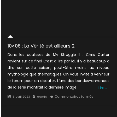
10×06 : La Vérité est ailleurs 2
Dans les coulisses de My Struggle II : Chris Carter
revient sur ce final C’est à lire par ici. Il y a beaucoup à
dire sur cette saison, peut-être moins au niveau
mythologie que thématiques. On vous invite à venir sur
le forum pour en discuter. L’une des bandes-annonces
de la série montrait la dernière image
Lire…
Posted
Author
sur
Commentaires fermés
3 avril 2023
admin
on
10×06
:
La