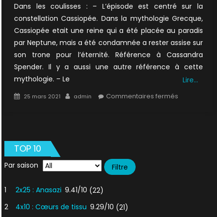
Dans les coulisses : – L’épisode est centré sur la
constellation Cassiopée. Dans la mythologie Grecque,
Cassiopée etait une reine qui a été placée au paradis
par Neptune, mais a été condamnée a rester assise sur
son trone pour l’éternité. Référence à Cassandra
Spender. Il y a aussi une autre référence à cette
mythologie. – Le
Lire…
Posted
Author
sur
Commentaires fermés
25 mars 2021
admin
on
5×13
:
Patient
X
TOP 10
1/2
Par saison
1
2x25 : Anasazi
9.41/10
(22)
2
4x10 : Cœurs de tissu
9.29/10
(21)