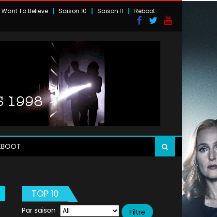
I Want To Believe
Saison 10
Saison 11
Reboot
EBOOT
TOP 10
Par saison