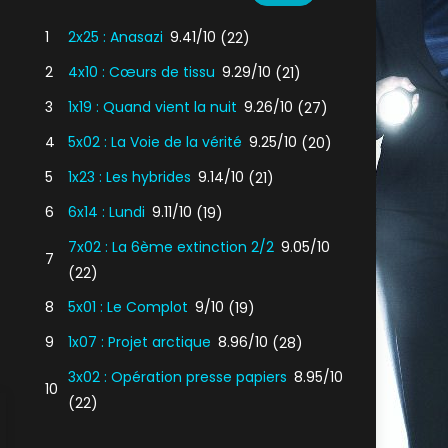
1
2x25 : Anasazi
9.41/10
(22)
2
4x10 : Cœurs de tissu
9.29/10
(21)
3
1x19 : Quand vient la nuit
9.26/10
(27)
4
5x02 : La Voie de la vérité
9.25/10
(20)
5
1x23 : Les hybrides
9.14/10
(21)
6
6x14 : Lundi
9.11/10
(19)
7x02 : La 6ème extinction 2/2
9.05/10
7
(22)
8
5x01 : Le Complot
9/10
(19)
9
1x07 : Projet arctique
8.96/10
(28)
3x02 : Opération presse papiers
8.95/10
10
(22)