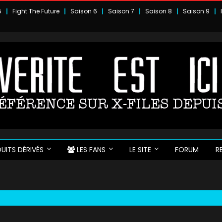
5
Fight The Future
Saison 6
Saison 7
Saison 8
Saison 9
UITS DÉRIVÉS
LES FANS
LE SITE
FORUM
R