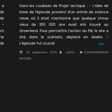
s a
Dans les coulisses de Projet arctique : – L’idée de
 de
base de l’épisode provient d’un article de science
 de
news, où il était mentionné que quelque chose
 –
vieux de 250 000 ans avait été trouvé au
nt
Groenland. Pour permettre l’action du FBI, le site a
me
été, dans le scénario, déplacé en Alaska. –
 de
L’épisode fut crucial
Lire…
…
Posted
Author
Commentaires
26 septembre 2020
admin
on
ur
sur
fermés
×04
1×07
:
n
Projet
oin
arctique
erdu