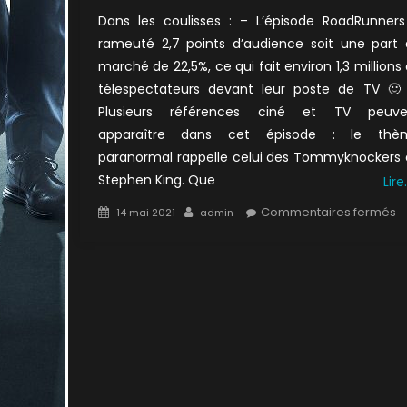
Dans les coulisses : – L’épisode RoadRunner
rameuté 2,7 points d’audience soit une part
marché de 22,5%, ce qui fait environ 1,3 millions
télespectateurs devant leur poste de TV 🙂
Plusieurs références ciné et TV peuve
apparaître dans cet épisode : le thè
paranormal rappelle celui des Tommyknockers
Stephen King. Que
Lire
Posted
Author
s
Commentaires fermés
14 mai 2021
admin
on
8
:
U
c
p