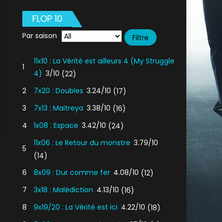
FLOP 10
Par saison
11x10 : La Vérité est ailleurs 4 (My Struggle
1
4)
3/10
(22)
2
7x20 : Doubles
3.24/10
(17)
3
7x13 : Maitreya
3.38/10
(16)
4
1x08 : Espace
3.42/10
(24)
11x06 : Le Retour du monstre
3.79/10
5
(14)
6
8x09 : Dur comme fer
4.08/10
(12)
7
3x18 : Malédiction
4.13/10
(16)
8
9x19/20 : La Vérité est ici
4.22/10
(18)