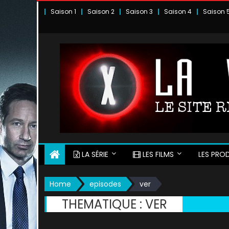
Skip
Saison 1
Saison 2
Saison 3
Saison 4
Saison 
to
content
LA SÉRIE
LES FILMS
LES PROD
Home
episodes
ver
THEMATIQUE :
VER