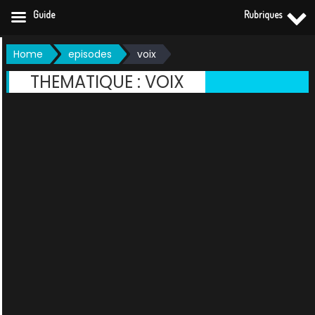
Guide
Rubriques
Skip
Home
episodes
voix
to
THEMATIQUE :
VOIX
content