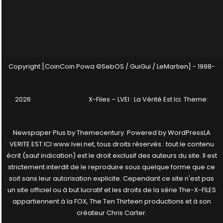
Copyright [CoinCoin Powa ©SebOS / GuiGui / LeMartien] - 1998-
2026
X-Files – LVEI : La Vérité Est Ici
. Theme:
Newspaper Plus by
Themecentury
. Powered by
WordPress
LA
VERITE EST ICI www.lvei.net, tous droits réservés : tout le contenu
écrit (sauf indication) est le droit exclusif des auteurs du site. Il est
strictement interdit de le reproduire sous quelque forme que ce
soit sans leur autorisation explicite. Cependant ce site n'est pas
un site officiel ou à but lucratif et les droits de la série The-X-FILES
appartiennent à la FOX, The Ten Thirteen productions et à son
créateur Chris Carter.