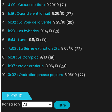
2
4x10 : Cœurs de tissu
9.29/10
(21)
3
1x19 : Quand vient la nuit
9.26/10
(27)
4
5x02 : La Voie de la vérité
9.25/10
(20)
5
1x23 : Les hybrides
9.14/10
(21)
6
6x14 : Lundi
9.11/10
(19)
7
7x02 : La 6ème extinction 2/2
9.05/10
(22)
8
5x01 : Le Complot
9/10
(19)
9
1x07 : Projet arctique
8.96/10
(28)
10
3x02 : Opération presse papiers
8.95/10
(22)
FLOP 10
Par saison