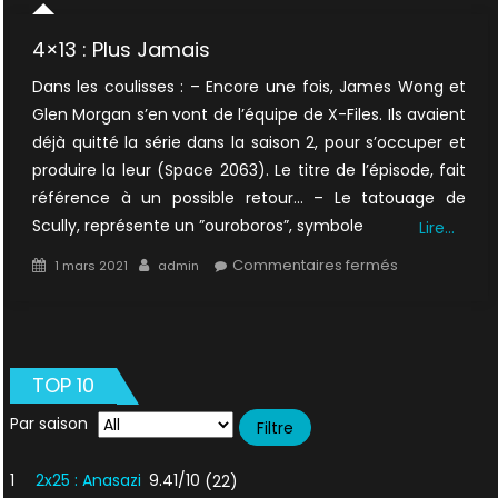
4×13 : Plus Jamais
Dans les coulisses : – Encore une fois, James Wong et
Glen Morgan s’en vont de l’équipe de X-Files. Ils avaient
déjà quitté la série dans la saison 2, pour s’occuper et
produire la leur (Space 2063). Le titre de l’épisode, fait
référence à un possible retour… – Le tatouage de
Scully, représente un ”ouroboros”, symbole
Lire…
Posted
Author
sur
Commentaires fermés
1 mars 2021
admin
on
4×13
:
Plus
Jamais
TOP 10
Par saison
1
2x25 : Anasazi
9.41/10
(22)