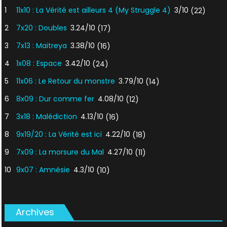
1
11x10 : La Vérité est ailleurs 4 (My Struggle 4)
3/10
(22)
2
7x20 : Doubles
3.24/10
(17)
3
7x13 : Maitreya
3.38/10
(16)
4
1x08 : Espace
3.42/10
(24)
5
11x06 : Le Retour du monstre
3.79/10
(14)
6
8x09 : Dur comme fer
4.08/10
(12)
7
3x18 : Malédiction
4.13/10
(16)
8
9x19/20 : La Vérité est ici
4.22/10
(18)
9
7x09 : La morsure du Mal
4.27/10
(11)
10
9x07 : Amnésie
4.3/10
(10)
Archives