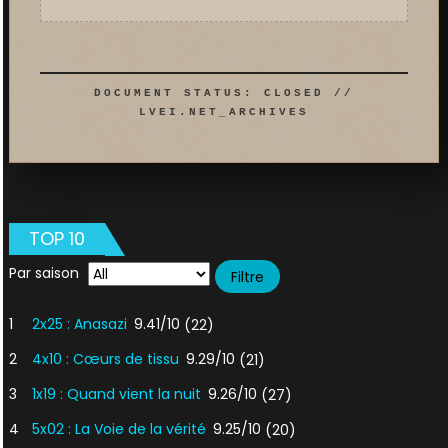
DOCUMENT STATUS: CLOSED //
LVEI.NET_ARCHIVES
TOP 10
Par saison
1
2x25 : Anasazi
9.41/10
(22)
2
4x10 : Cœurs de tissu
9.29/10
(21)
3
1x19 : Quand vient la nuit
9.26/10
(27)
4
5x02 : La Voie de la vérité
9.25/10
(20)