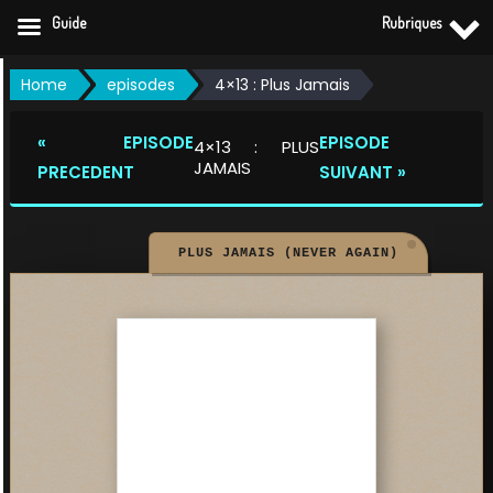
Guide
Rubriques
Skip
Home
episodes
4×13 : Plus Jamais
to
content
« EPISODE
EPISODE
4×13 : PLUS
JAMAIS
PRECEDENT
SUIVANT »
PLUS JAMAIS (NEVER AGAIN)