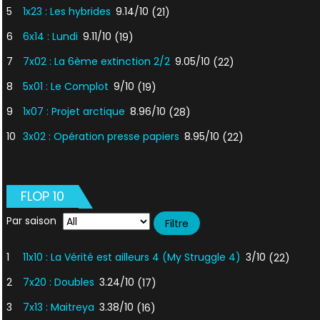
5
1x23 : Les hybrides
9.14/10
(21)
6
6x14 : Lundi
9.11/10
(19)
7
7x02 : La 6ème extinction 2/2
9.05/10
(22)
8
5x01 : Le Complot
9/10
(19)
9
1x07 : Projet arctique
8.96/10
(28)
10
3x02 : Opération presse papiers
8.95/10
(22)
FLOP 10
Par saison
1
11x10 : La Vérité est ailleurs 4 (My Struggle 4)
3/10
(22)
2
7x20 : Doubles
3.24/10
(17)
3
7x13 : Maitreya
3.38/10
(16)