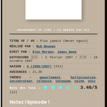
DEPARTMENT OF LVEI • LA VERITE EST ICI
TITRE VF / VO :
Plus jamais (Never Again)
RÉALISÉ PAR :
Rob Bowman
ECRIT PAR :
Glen Morgan
,
James Wong
DIFFUSIONS
🇺🇸 : 2 février 1997 / 🇫🇷 : 18
octobre 1997
SAISON :
4 (1996/1997)
(#13)
AUDIENCES :
21,36
THÈMES :
appartement
,
hallucination
,
incinérateur
,
jalousie
,
tatouage
,
usine
,
voix
3.46/5
Note des fans :
(12)
Notez l'épisode !