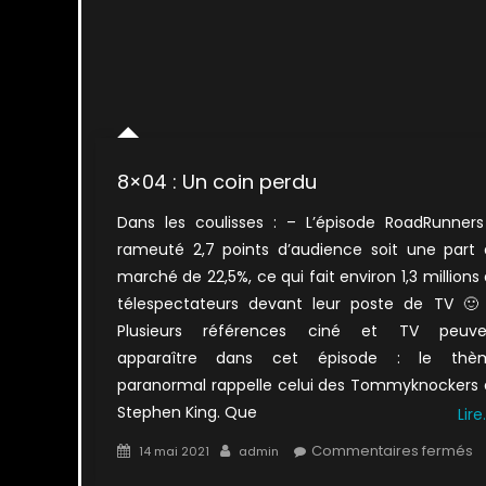
8×04 : Un coin perdu
Dans les coulisses : – L’épisode RoadRunner
rameuté 2,7 points d’audience soit une part
marché de 22,5%, ce qui fait environ 1,3 millions
télespectateurs devant leur poste de TV 🙂
Plusieurs références ciné et TV peuve
apparaître dans cet épisode : le thè
paranormal rappelle celui des Tommyknockers
Stephen King. Que
Lire
Posted
Author
s
Commentaires fermés
14 mai 2021
admin
on
8