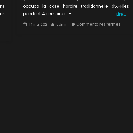
ins
occupa la case horaire traditionnelle d’X-Files
lus
pendant 4 semaines. –
Lire…
…
Posted
Author
sur
Commentaires fermés
14 mai 2021
admin
on
8×14
ur
:
×09
Esper
1/3
a
rophétie
/2)