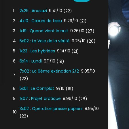
1
2x25 : Anasazi
9.41/10
(22)
2
4x10 : Cœurs de tissu
9.29/10
(21)
3
1x19 : Quand vient la nuit
9.26/10
(27)
4
5x02 : La Voie de la vérité
9.25/10
(20)
5
1x23 : Les hybrides
9.14/10
(21)
6
6x14 : Lundi
9.11/10
(19)
7x02 : La 6ème extinction 2/2
9.05/10
7
(22)
8
5x01 : Le Complot
9/10
(19)
9
1x07 : Projet arctique
8.96/10
(28)
tie
3x02 : Opération presse papiers
8.95/10
10
(22)