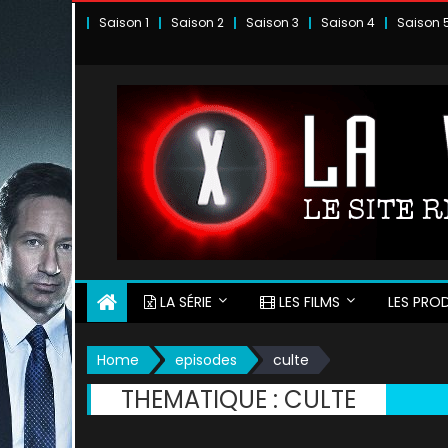
Skip
Saison 1
Saison 2
Saison 3
Saison 4
Saison 
to
content
LA SÉRIE
LES FILMS
LES PROD
Home
episodes
culte
THEMATIQUE :
CULTE