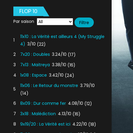
FLOP 10
Par saison
11x10 : La Vérité est ailleurs 4 (My Struggle
1
4)
3/10
(22)
2
7x20 : Doubles
3.24/10
(17)
3
7x13 : Maitreya
3.38/10
(16)
4
1x08 : Espace
3.42/10
(24)
11x06 : Le Retour du monstre
3.79/10
5
(14)
6
8x09 : Dur comme fer
4.08/10
(12)
7
3x18 : Malédiction
4.13/10
(16)
8
9x19/20 : La Vérité est ici
4.22/10
(18)