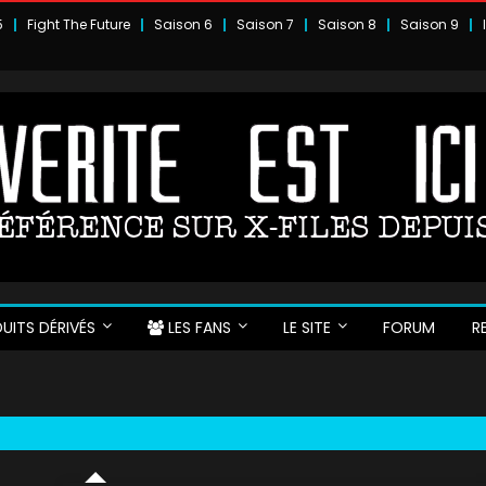
5
Fight The Future
Saison 6
Saison 7
Saison 8
Saison 9
UITS DÉRIVÉS
LES FANS
LE SITE
FORUM
R