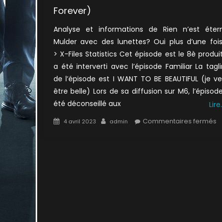
Forever)
Analyse et informations de Rien n’est éter
Mulder avec des lunettes? Oui plus d’une foi
> X-Files Statistics Cet épisode est le 8è produit.
a été interverti avec l’épisode Familiar La tagl
de l’épisode est I WANT TO BE BEAUTIFUL (je v
être belle) Lors de sa diffusion sur M6, l’épisod
été déconseillé aux
Lire
Posted
Author
s
Commentaires fermés
4 avril 2023
admin
on
1
:
R
n
é
(
L
F