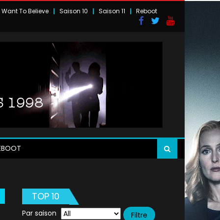
I Want To Believe
Saison 10
Saison 11
Reboot
EBOOT
TOP 10
Par saison