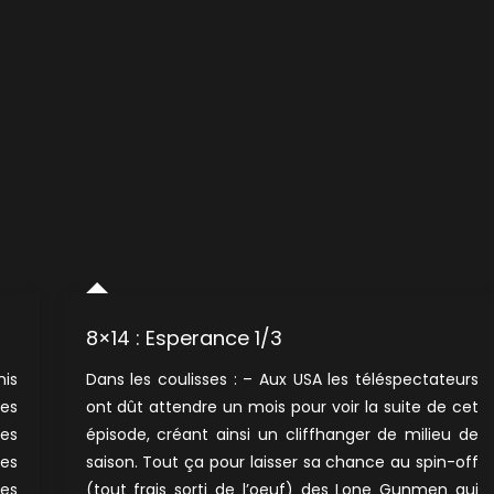
8×14 : Esperance 1/3
nis
Dans les coulisses : – Aux USA les téléspectateurs
des
ont dût attendre un mois pour voir la suite de cet
des
épisode, créant ainsi un cliffhanger de milieu de
res
saison. Tout ça pour laisser sa chance au spin-off
es
(tout frais sorti de l’oeuf) des Lone Gunmen qui