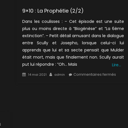
9×10 : La Prophétie (2/2)
Dans les coulisses : – Cet épisode est une suite
plus ou moins directe à ”Biogénèse” et ”La 6ème
extinction”. – Petit détail amusant dans le dialogue
entre Scully et Josepho, lorsque celui-ci lui
apprends que lui et sa secte pensait que Mulder
était mort, mais que finalement non. Scully aurait
put lui répondre : ”Oh… Mais
Lire…
Posted
Author
sur
Commentaires fermés
14 mai 2021
admin
on
9×10
:
La
Prophé
(2/2)
s