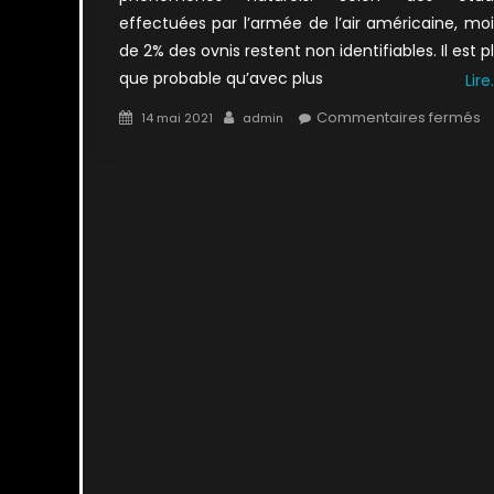
effectuées par l’armée de l’air américaine, mo
de 2% des ovnis restent non identifiables. Il est p
que probable qu’avec plus
Lire
Posted
Author
s
Commentaires fermés
14 mai 2021
admin
on
9
:
L
P
(1