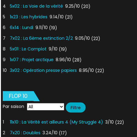
4
5x02 : La Voie de la vérité
9.25/10
(20)
5
1x23 : Les hybrides
9.14/10
(21)
6
6x14 : Lundi
9.11/10
(19)
7
7x02 : La 6ème extinction 2/2
9.05/10
(22)
8
5x01 : Le Complot
9/10
(19)
9
1x07 : Projet arctique
8.96/10
(28)
10
3x02 : Opération presse papiers
8.95/10
(22)
FLOP 10
Par saison
1
11x10 : La Vérité est ailleurs 4 (My Struggle 4)
3/10
(22)
2
7x20 : Doubles
3.24/10
(17)