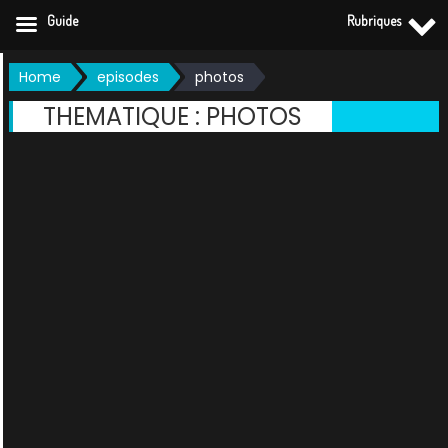
Guide
Rubriques
Skip
Home
episodes
photos
to
THEMATIQUE :
PHOTOS
content