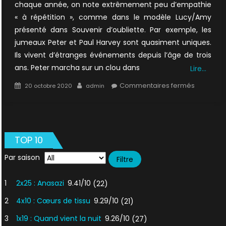
chaque année, on note extrêmement peu d’empathie
« à répétition », comme dans le modèle Lucy/Amy
présenté dans Souvenir d’oubliette. Par exemple, les
jumeaux Peter et Paul Harvey sont quasiment uniques.
Ils vivent d’étranges événements depuis l’âge de trois
ans. Peter marcha sur un clou dans
Lire…
Posted
Author
sur
Commentaires fermés
20 octobre 2020
admin
on
3×08
:
Souvenir
d’oubliet
TOP 10
Par saison
1
2x25 : Anasazi
9.41/10
(22)
2
4x10 : Cœurs de tissu
9.29/10
(21)
3
1x19 : Quand vient la nuit
9.26/10
(27)