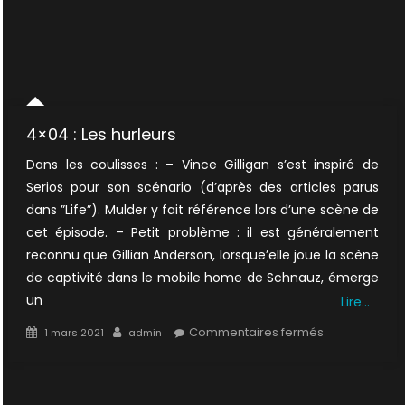
4×04 : Les hurleurs
Dans les coulisses : – Vince Gilligan s’est inspiré de
Serios pour son scénario (d’après des articles parus
dans ”Life”). Mulder y fait référence lors d’une scène de
cet épisode. – Petit problème : il est généralement
reconnu que Gillian Anderson, lorsque’elle joue la scène
de captivité dans le mobile home de Schnauz, émerge
un
Lire…
Posted
Author
sur
Commentaires fermés
1 mars 2021
admin
on
4×04
:
Les