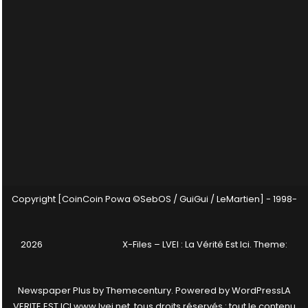
Copyright [CoinCoin Powa ©SebOS / GuiGui / LeMartien] - 1998-
2026
X-Files – LVEI : La Vérité Est Ici
. Theme:
Newspaper Plus by
Themecentury
. Powered by
WordPress
LA
VERITE EST ICI www.lvei.net, tous droits réservés : tout le contenu