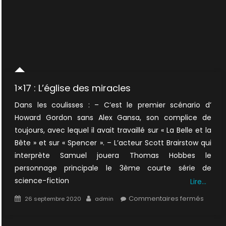
1×17 : L’église des miracles
Dans les coulisses : – C’est le premier scénario d’
Howard Gordon sans Alex Gansa, son complice de
toujours, avec lequel il avait travaillé sur « La Belle et la
Bête » et sur « Spencer ». – L’acteur Scott Brairstow qui
interprète Samuel jouera Thomas Hobbes le
personnage principale le 3ème courte série de
science-fiction
Lire…
Posted
Author
sur
Commentaires fermés
26 septembre 2020
admin
on
1×17
: