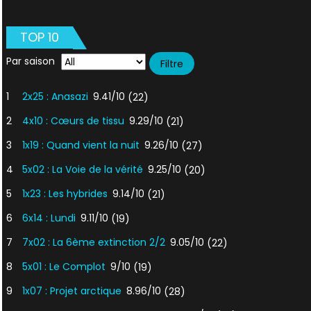
L’églis
des
TOP 10
miracl
Par saison
1
2x25 : Anasazi
9.41/10
(22)
2
4x10 : Cœurs de tissu
9.29/10
(21)
3
1x19 : Quand vient la nuit
9.26/10
(27)
4
5x02 : La Voie de la vérité
9.25/10
(20)
5
1x23 : Les hybrides
9.14/10
(21)
6
6x14 : Lundi
9.11/10
(19)
7
7x02 : La 6ème extinction 2/2
9.05/10
(22)
8
5x01 : Le Complot
9/10
(19)
9
1x07 : Projet arctique
8.96/10
(28)