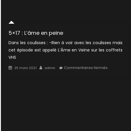
5×17 : L’âme en peine
Dans les coulisses : -Rien à voir avec les coulisses mais
cet épisode est appelé L’Âme en Veine sur les coffrets
VHS
Posted
Author
sur
Commentaires fermés
25 mars 2021
admin
on
5×17
:
L’âme
en
peine