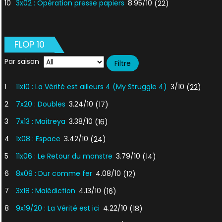
10
3x02 : Opération presse papiers
8.95/10
(22)
FLOP 10
Par saison
1
11x10 : La Vérité est ailleurs 4 (My Struggle 4)
3/10
(22)
2
7x20 : Doubles
3.24/10
(17)
3
7x13 : Maitreya
3.38/10
(16)
4
1x08 : Espace
3.42/10
(24)
5
11x06 : Le Retour du monstre
3.79/10
(14)
6
8x09 : Dur comme fer
4.08/10
(12)
7
3x18 : Malédiction
4.13/10
(16)
8
9x19/20 : La Vérité est ici
4.22/10
(18)