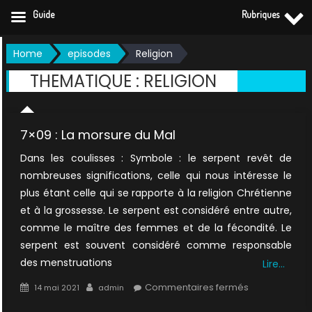
Guide
Rubriques
Skip
Home
episodes
Religion
to
THEMATIQUE :
RELIGION
content
7×09 : La morsure du Mal
Dans les coulisses : Symbole : le serpent revêt de
nombreuses significations, celle qui nous intéresse le
plus étant celle qui se rapporte à la religion Chrétienne
et à la grossesse. Le serpent est considéré entre autre,
comme le maître des femmes et de la fécondité. Le
serpent est souvent considéré comme responsable
des menstruations
Lire…
Posted
Author
sur
Commentaires fermés
14 mai 2021
admin
on
7×09