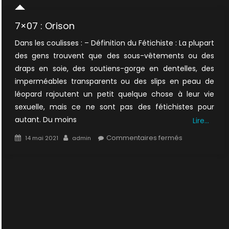
7×07 : Orison
Dans les coulisses : – Définition du Fétichiste : La plupart
des gens trouvent que des sous-vêtements ou des
draps en soie, des soutiens-gorge en dentelles, des
imperméables transparents ou des slips en peau de
léopard rajoutent un petit quelque chose à leur vie
sexuelle, mais ce ne sont pas des fétichistes pour
autant. Du moins
Lire…
Posted
Author
sur
Commentaires fermés
14 mai 2021
admin
on
7×07
:
Orison