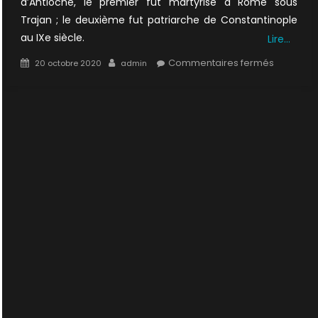
d’Antioche, le premier fut martyrisé à Rome sous
Trajan ; le deuxième fut patriarche de Constantinople
au IXe siècle.
Lire…
Posted
Author
sur
Commentaires fermés
20 octobre 2020
admin
on
3×11
:
Revelatio