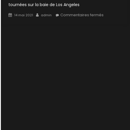
tournées sur la baie de Los Angeles
Posted
Author
sur
Commentaires fermés
14 mai 2021
admin
on
6×22
:
Biogenese