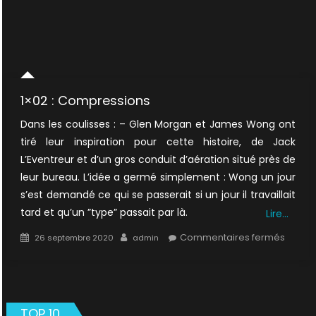
1×02 : Compressions
Dans les coulisses : – Glen Morgan et James Wong ont
tiré leur inspiration pour cette histoire, de Jack
L’Eventreur et d’un gros conduit d’aération situé près de
leur bureau. L’idée a germé simplement : Wong un jour
s’est demandé ce qui se passerait si un jour il travaillait
tard et qu’un ”type” passait par là.
Lire…
Posted
Author
sur
Commentaires fermés
26 septembre 2020
admin
on
1×02
:
Compr
TOP 10