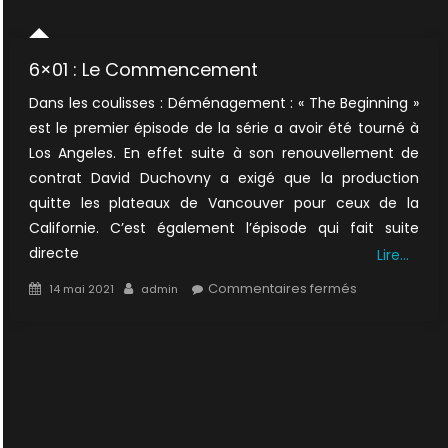
6×01 : Le Commencement
Dans les coulisses : Déménagement : « The Beginning »
est le premier épisode de la série a avoir été tourné à
Los Angeles. En effet suite à son renouvellement de
contrat David Duchovny a exigé que la production
quitte les plateaux de Vancouver pour ceux de la
Californie. C’est également l’épisode qui fait suite
directe
Lire…
Posted
Author
sur
Commentaires fermés
14 mai 2021
admin
on
6×01
:
Le
Commencem