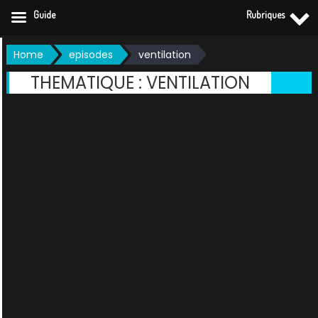
Guide
Rubriques
Skip
Home
episodes
ventilation
to
THEMATIQUE :
VENTILATION
content