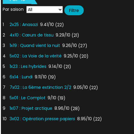
Par saison
1
2x25 : Anasazi
9.41/10
(22)
2
4x10 : Cœurs de tissu
9.29/10
(21)
3
1x19 : Quand vient la nuit
9.26/10
(27)
4
5x02 : La Voie de la vérité
9.25/10
(20)
5
1x23 : Les hybrides
9.14/10
(21)
6
6x14 : Lundi
9.11/10
(19)
7
7x02 : La 6ème extinction 2/2
9.05/10
(22)
8
5x01 : Le Complot
9/10
(19)
9
1x07 : Projet arctique
8.96/10
(28)
10
3x02 : Opération presse papiers
8.95/10
(22)