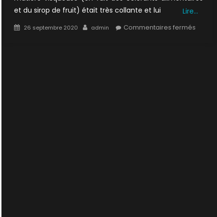
et du sirop de fruit) était très collante et lui
Lire…
Posted
Author
sur
Commentaires fermés
26 septembre 2020
admin
on
1×20
:
Le
retour
de
Tooms