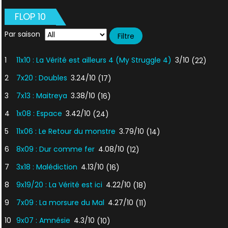
FLOP 10
Par saison
1
11x10 : La Vérité est ailleurs 4 (My Struggle 4)
3/10
(22)
2
7x20 : Doubles
3.24/10
(17)
3
7x13 : Maitreya
3.38/10
(16)
4
1x08 : Espace
3.42/10
(24)
5
11x06 : Le Retour du monstre
3.79/10
(14)
6
8x09 : Dur comme fer
4.08/10
(12)
7
3x18 : Malédiction
4.13/10
(16)
8
9x19/20 : La Vérité est ici
4.22/10
(18)
9
7x09 : La morsure du Mal
4.27/10
(11)
10
9x07 : Amnésie
4.3/10
(10)