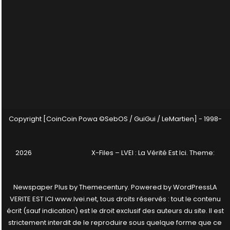
Copyright [CoinCoin Powa ©SebOS / GuiGui / LeMartien] - 1998-
2026
X-Files – LVEI : La Vérité Est Ici
. Theme:
Newspaper Plus by
Themecentury
. Powered by
WordPress
LA
VERITE EST ICI www.lvei.net, tous droits réservés : tout le contenu
écrit (sauf indication) est le droit exclusif des auteurs du site. Il est
strictement interdit de le reproduire sous quelque forme que ce