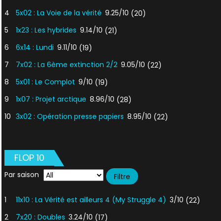
4
5x02 : La Voie de la vérité
9.25/10
(20)
5
1x23 : Les hybrides
9.14/10
(21)
6
6x14 : Lundi
9.11/10
(19)
7
7x02 : La 6ème extinction 2/2
9.05/10
(22)
8
5x01 : Le Complot
9/10
(19)
9
1x07 : Projet arctique
8.96/10
(28)
10
3x02 : Opération presse papiers
8.95/10
(22)
FLOP 10
Par saison
1
11x10 : La Vérité est ailleurs 4 (My Struggle 4)
3/10
(22)
2
7x20 : Doubles
3.24/10
(17)