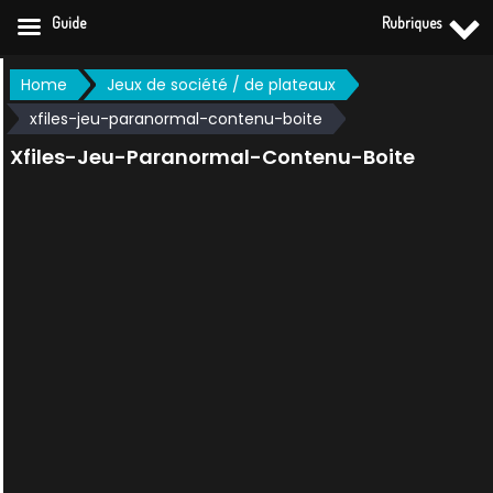
Guide
Rubriques
Skip
Home
Jeux de société / de plateaux
to
xfiles-jeu-paranormal-contenu-boite
content
Xfiles-Jeu-Paranormal-Contenu-Boite