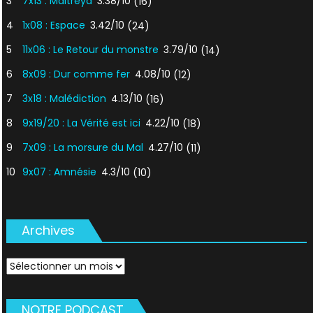
3
7x13 : Maitreya
3.38/10
(16)
4
1x08 : Espace
3.42/10
(24)
5
11x06 : Le Retour du monstre
3.79/10
(14)
6
8x09 : Dur comme fer
4.08/10
(12)
7
3x18 : Malédiction
4.13/10
(16)
8
9x19/20 : La Vérité est ici
4.22/10
(18)
9
7x09 : La morsure du Mal
4.27/10
(11)
10
9x07 : Amnésie
4.3/10
(10)
Archives
Archives
NOTRE PODCAST