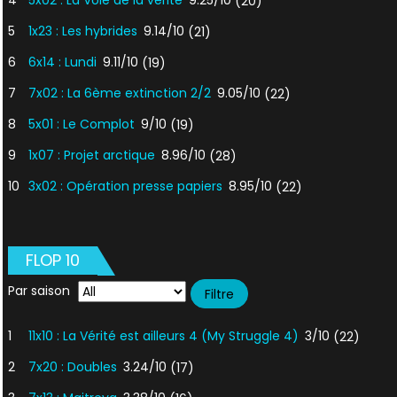
4
5x02 : La Voie de la vérité
9.25/10
(20)
5
1x23 : Les hybrides
9.14/10
(21)
6
6x14 : Lundi
9.11/10
(19)
7
7x02 : La 6ème extinction 2/2
9.05/10
(22)
8
5x01 : Le Complot
9/10
(19)
9
1x07 : Projet arctique
8.96/10
(28)
10
3x02 : Opération presse papiers
8.95/10
(22)
FLOP 10
Par saison
1
11x10 : La Vérité est ailleurs 4 (My Struggle 4)
3/10
(22)
2
7x20 : Doubles
3.24/10
(17)