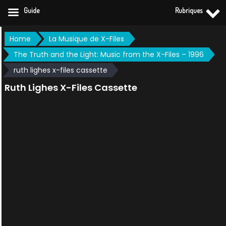
Guide
Rubriques
Skip
Home
La Musique de X-Files
to
The Truth and the Light: Music from the X-Files – 1996
content
ruth lighes x-files cassette
Ruth Lighes X-Files Cassette