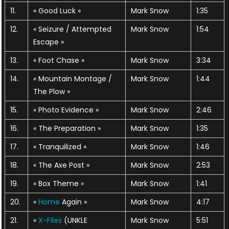
11.
« Good Luck »
Mark Snow
1:35
12.
« Seizure / Attempted
Mark Snow
1:54
Escape »
13.
« Foot Chase »
Mark Snow
3:34
14.
« Mountain Montage /
Mark Snow
1:44
The Plow »
15.
« Photo Evidence »
Mark Snow
2:46
16.
« The Preparation »
Mark Snow
1:35
17.
« Tranquilized »
Mark Snow
1:46
18.
« The Axe Post »
Mark Snow
2:53
19.
« Box Theme »
Mark Snow
1:41
20.
«
Home
Again »
Mark Snow
4:17
21.
«
X-Files
(UNKLE
Mark Snow
5:51