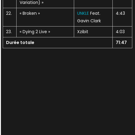
Variation) »
22.
« Broken »
UNKLE
Feat.
4:43
Gavin Clark
23.
« Dying 2 Live »
Xzibit
4:03
Durée totale
71:47