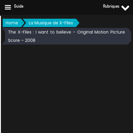
Guide
Rubriques
Skip
Home
La Musique de X-Files
to
The X-Files : I want to believe – Original Motion Picture
content
Score – 2008