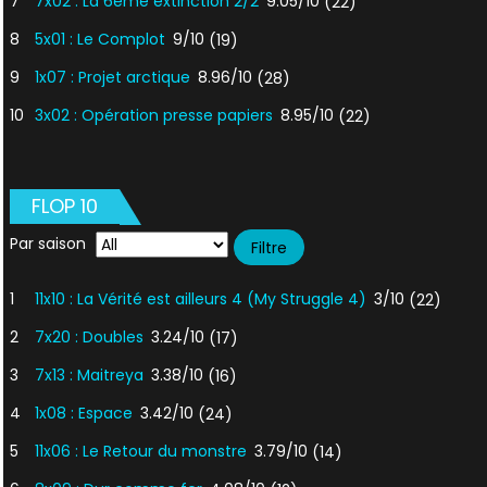
7
7x02 : La 6ème extinction 2/2
9.05/10
(22)
8
5x01 : Le Complot
9/10
(19)
9
1x07 : Projet arctique
8.96/10
(28)
10
3x02 : Opération presse papiers
8.95/10
(22)
FLOP 10
Par saison
1
11x10 : La Vérité est ailleurs 4 (My Struggle 4)
3/10
(22)
2
7x20 : Doubles
3.24/10
(17)
3
7x13 : Maitreya
3.38/10
(16)
4
1x08 : Espace
3.42/10
(24)
5
11x06 : Le Retour du monstre
3.79/10
(14)