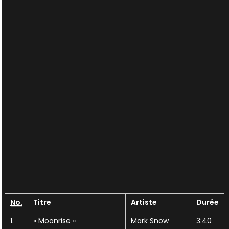
No.
Titre
Artiste
Durée
1.
« Moonrise »
Mark Snow
3:40