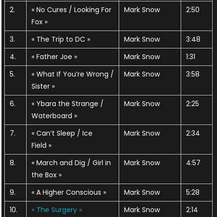
2.
« No Cures / Looking For
Mark Snow
2:50
Fox »
3.
« The Trip to DC »
Mark Snow
3:48
4.
« Father Joe »
Mark Snow
1:31
5.
« What If You’re Wrong /
Mark Snow
3:58
Sister »
6.
« Ybara the Strange /
Mark Snow
2:25
Waterboard »
7.
« Can’t Sleep / Ice
Mark Snow
2:34
Field »
8.
« March and Dig / Girl in
Mark Snow
4:57
the Box »
9.
« A Higher Conscious »
Mark Snow
5:28
10.
« The Surgery »
Mark Snow
2:14