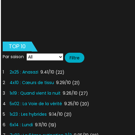
TOP 10
Par saison
1
2x25 : Anasazi
9.41/10
(22)
2
4x10 : Cœurs de tissu
9.29/10
(21)
3
1x19 : Quand vient la nuit
9.26/10
(27)
4
5x02 : La Voie de la vérité
9.25/10
(20)
5
1x23 : Les hybrides
9.14/10
(21)
6
6x14 : Lundi
9.11/10
(19)