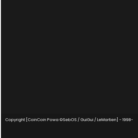
Copyright [CoinCoin Powa ©SebOS / GuiGui / LeMartien] - 1998-