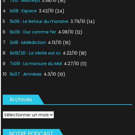
3
7x13 : Maitreya
3.38/10
(16)
4
1x08 : Espace
3.42/10
(24)
5
11x06 : Le Retour du monstre
3.79/10
(14)
6
8x09 : Dur comme fer
4.08/10
(12)
7
3x18 : Malédiction
4.13/10
(16)
8
9x19/20 : La Vérité est ici
4.22/10
(18)
9
7x09 : La morsure du Mal
4.27/10
(11)
10
9x07 : Amnésie
4.3/10
(10)
Archives
Archives
NOTRE PODCAST