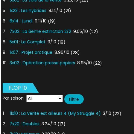
4
5x02 : La Voie de la vérité
9.25/10
(20)
5
1x23 : Les hybrides
9.14/10
(21)
6
6x14 : Lundi
9.11/10
(19)
7
7x02 : La 6ème extinction 2/2
9.05/10
(22)
8
5x01 : Le Complot
9/10
(19)
9
1x07 : Projet arctique
8.96/10
(28)
10
3x02 : Opération presse papiers
8.95/10
(22)
FLOP 10
Par saison
1
11x10 : La Vérité est ailleurs 4 (My Struggle 4)
3/10
(22)
2
7x20 : Doubles
3.24/10
(17)