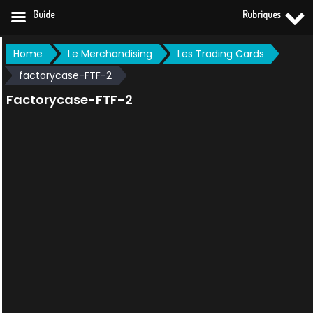
Guide
Rubriques
Skip
Home
Le Merchandising
Les Trading Cards
to
factorycase-FTF-2
content
Factorycase-FTF-2