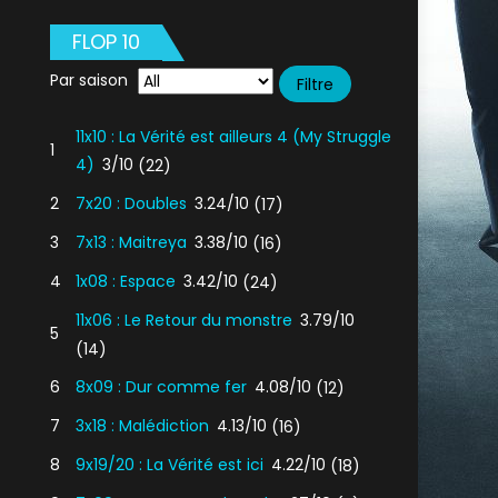
FLOP 10
Par saison
11x10 : La Vérité est ailleurs 4 (My Struggle
1
4)
3/10
(22)
2
7x20 : Doubles
3.24/10
(17)
3
7x13 : Maitreya
3.38/10
(16)
4
1x08 : Espace
3.42/10
(24)
11x06 : Le Retour du monstre
3.79/10
5
(14)
6
8x09 : Dur comme fer
4.08/10
(12)
7
3x18 : Malédiction
4.13/10
(16)
8
9x19/20 : La Vérité est ici
4.22/10
(18)