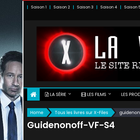
Skip
Saison 1
Saison 2
Saison 3
Saison 4
Saison 
to
content
LA SÉRIE
LES FILMS
LES PROD
Home
Tous les livres sur X-Files
guidenon
Guidenonoff-VF-S4