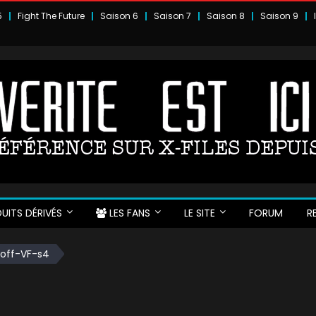
5
Fight The Future
Saison 6
Saison 7
Saison 8
Saison 9
UITS DÉRIVÉS
LES FANS
LE SITE
FORUM
R
off-VF-s4