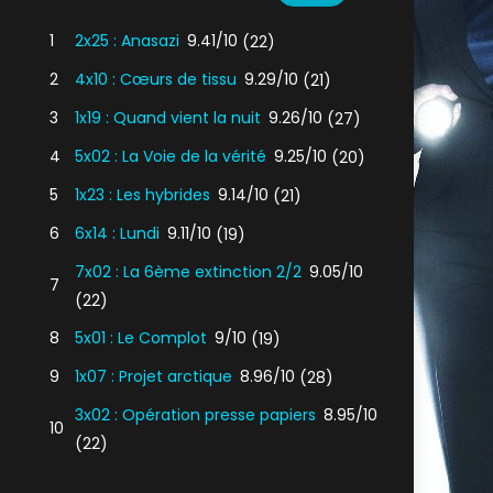
1
2x25 : Anasazi
9.41/10
(22)
2
4x10 : Cœurs de tissu
9.29/10
(21)
3
1x19 : Quand vient la nuit
9.26/10
(27)
4
5x02 : La Voie de la vérité
9.25/10
(20)
5
1x23 : Les hybrides
9.14/10
(21)
6
6x14 : Lundi
9.11/10
(19)
7x02 : La 6ème extinction 2/2
9.05/10
7
(22)
8
5x01 : Le Complot
9/10
(19)
9
1x07 : Projet arctique
8.96/10
(28)
3x02 : Opération presse papiers
8.95/10
10
(22)