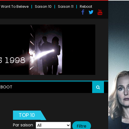
I Want To Believe
Saison 10
Saison 11
Reboot
EBOOT
TOP 10
Par saison