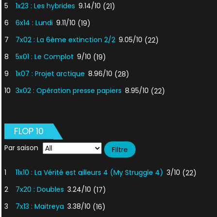
5
1x23 : Les hybrides
9.14/10
(21)
6
6x14 : Lundi
9.11/10
(19)
7
7x02 : La 6ème extinction 2/2
9.05/10
(22)
8
5x01 : Le Complot
9/10
(19)
9
1x07 : Projet arctique
8.96/10
(28)
10
3x02 : Opération presse papiers
8.95/10
(22)
FLOP 10
Par saison
1
11x10 : La Vérité est ailleurs 4 (My Struggle 4)
3/10
(22)
2
7x20 : Doubles
3.24/10
(17)
3
7x13 : Maitreya
3.38/10
(16)