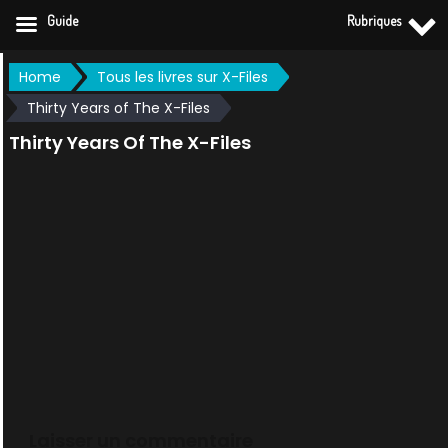
Guide
Rubriques
Skip
Home
Tous les livres sur X-Files
to
Thirty Years of The X-Files
content
Thirty Years Of The X-Files
Laisser un commentaire