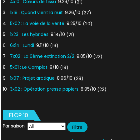
2
4x10 : Cœurs de tissu
9.29/10
(21)
3
1x19 : Quand vient la nuit
9.26/10
(27)
4
5x02 : La Voie de la vérité
9.25/10
(20)
5
1x23 : Les hybrides
9.14/10
(21)
6
6x14 : Lundi
9.11/10
(19)
7
7x02 : La 6ème extinction 2/2
9.05/10
(22)
8
5x01 : Le Complot
9/10
(19)
9
1x07 : Projet arctique
8.96/10
(28)
10
3x02 : Opération presse papiers
8.95/10
(22)
FLOP 10
Par saison