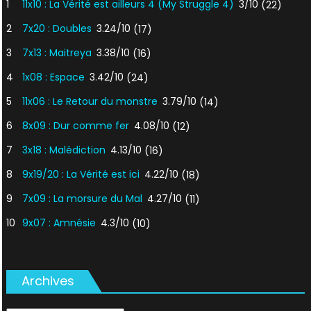
1
11x10 : La Vérité est ailleurs 4 (My Struggle 4)
3/10
(22)
2
7x20 : Doubles
3.24/10
(17)
3
7x13 : Maitreya
3.38/10
(16)
4
1x08 : Espace
3.42/10
(24)
5
11x06 : Le Retour du monstre
3.79/10
(14)
6
8x09 : Dur comme fer
4.08/10
(12)
7
3x18 : Malédiction
4.13/10
(16)
8
9x19/20 : La Vérité est ici
4.22/10
(18)
9
7x09 : La morsure du Mal
4.27/10
(11)
10
9x07 : Amnésie
4.3/10
(10)
Archives