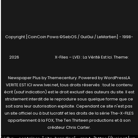
Copyright [CoinCoin Powa ©SebOS / GuiGui / LeMartien] - 1998-
2026
X-Files – LVEI : La Vérité Est Ici
. Theme:
Newspaper Plus by
Themecentury
. Powered by
WordPress
LA
VERITE EST ICI www.lvei.net, tous droits réservés : tout le contenu
écrit (sauf indication) est le droit exclusif des auteurs du site. Il est
strictement interdit de le reproduire sous quelque forme que ce
soit sans leur autorisation explicite. Cependant ce site n'est pas
un site officiel ou à but lucratif et les droits de la série The-X-FILES
appartiennent à la FOX, The Ten Thirteen productions et à son
créateur Chris Carter.