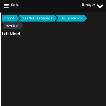
Guide
Rubriques
Skip
Home
Les Sorties Vidéos
Les Laserdics
to
ld-nisei
content
Ld-Nisei