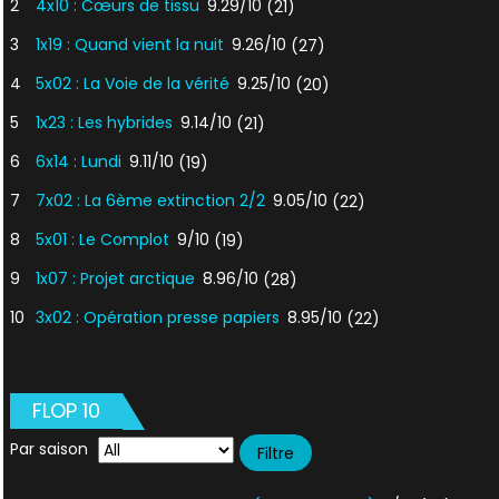
2
4x10 : Cœurs de tissu
9.29/10
(21)
3
1x19 : Quand vient la nuit
9.26/10
(27)
4
5x02 : La Voie de la vérité
9.25/10
(20)
5
1x23 : Les hybrides
9.14/10
(21)
6
6x14 : Lundi
9.11/10
(19)
7
7x02 : La 6ème extinction 2/2
9.05/10
(22)
8
5x01 : Le Complot
9/10
(19)
9
1x07 : Projet arctique
8.96/10
(28)
10
3x02 : Opération presse papiers
8.95/10
(22)
FLOP 10
Par saison