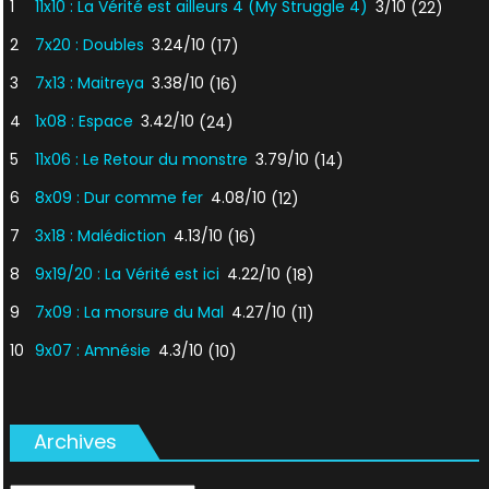
1
11x10 : La Vérité est ailleurs 4 (My Struggle 4)
3/10
(22)
2
7x20 : Doubles
3.24/10
(17)
3
7x13 : Maitreya
3.38/10
(16)
4
1x08 : Espace
3.42/10
(24)
5
11x06 : Le Retour du monstre
3.79/10
(14)
6
8x09 : Dur comme fer
4.08/10
(12)
7
3x18 : Malédiction
4.13/10
(16)
8
9x19/20 : La Vérité est ici
4.22/10
(18)
9
7x09 : La morsure du Mal
4.27/10
(11)
10
9x07 : Amnésie
4.3/10
(10)
Archives