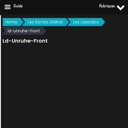
Guide
Rubriques
Skip
Home
Les Sorties Vidéos
Les Laserdics
to
ld-unruhe-front
content
Ld-Unruhe-Front