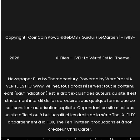
Copyright [CoinCoin Powa ©SebOS / GuiGui / LeMartien] - 1998-
2026
X-Files – LVEI : La Vérité Est Ici
. Theme:
Newspaper Plus by
Themecentury
. Powered by
WordPress
LA
VERITE EST ICI www.lvei.net, tous droits réservés : tout le contenu
écrit (sauf indication) est le droit exclusif des auteurs du site. Il est
strictement interdit de le reproduire sous quelque forme que ce
soit sans leur autorisation explicite. Cependant ce site n'est pas
un site officiel ou à but lucratif et les droits de la série The-X-FILES
appartiennent à la FOX, The Ten Thirteen productions et à son
créateur Chris Carter.