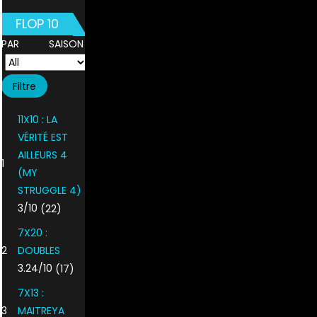
FLOP 10
PAR SAISON
11X10 : LA
VÉRITÉ EST
AILLEURS 4
1
(MY
STRUGGLE 4)
3/10
(22)
7X20 :
2
DOUBLES
3.24/10
(17)
7X13 :
3
MAITREYA