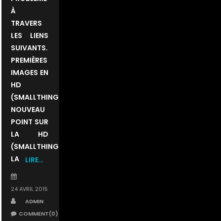
À
TRAVERS
LES LIENS
SUIVANTS.
PREMIÈRES
IMAGES EN
HD
(SMALLTHINGS)
NOUVEAU
POINT SUR
LA HD
(SMALLTHINGS)
LA
LIRE…
POSTED
ON
24 AVRIL 2015
AUTHOR
ADMIN
COMMENT(0)