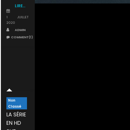
LIRE…
POSTED
ON
1 JUILLET
2020
AUTHOR
ADMIN
COMMENT(1)
Non
Classé
LA SÉRIE
EN HD