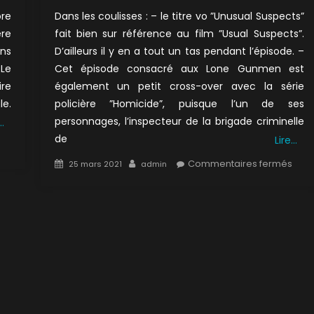
ore
Dans les coulisses : – le titre vo ”Unusual Suspects”
ère
fait bien sur référence au film ”Usual Suspects”.
ens
D’ailleurs il y en a tout un tas pendant l’épisode. –
 Le
Cet épisode consacré aux Lone Gunmen est
ire
également un petit cross-over avec la série
e.
policière ”Homicide”, puisque l’un de ses
personnages, l’inspecteur de la brigade criminelle
…
de
Lire…
ur
1×06
Posted
Author
sur
Commentaires fermés
25 mars 2021
admin
on
5×03
e
:
etour
Les
u
Band
onstre
Solit