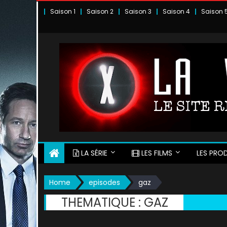
Skip
Saison 1
Saison 2
Saison 3
Saison 4
Saison 
to
content
LA SÉRIE
LES FILMS
LES PROD
Home
episodes
gaz
THEMATIQUE :
GAZ