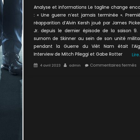
Analyse et informations Le tagline change enc
: « Une guerre n’est jamais terminée ». Premi
réapparition d’Alvin Kersh joué par James Pick
Jr. depuis le dernier épisode de la saison 9.
surnom de Skinner au sein de son unité milita
pendant la Guerre du Viêt Nam était l’Aigl
Interview de Mitch Pileggi et Gabe Rotter
Lire
Posted
Author
s
Commentaires fermés
4 avril 2023
admin
on
1
:
L
R
d
m