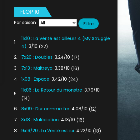
FLOP 10
Par saison
11x10 : La Vérité est ailleurs 4 (My Struggle
1
4)
3/10
(22)
2
7x20 : Doubles
3.24/10
(17)
3
7x13 : Maitreya
3.38/10
(16)
4
1x08 : Espace
3.42/10
(24)
11x06 : Le Retour du monstre
3.79/10
5
(14)
its
aires
6
8x09 : Dur comme fer
4.08/10
(12)
7
3x18 : Malédiction
4.13/10
(16)
8
9x19/20 : La Vérité est ici
4.22/10
(18)