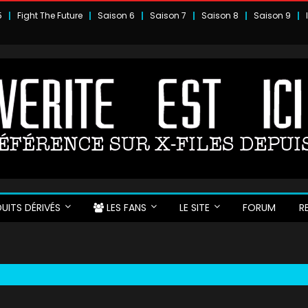
5
Fight The Future
Saison 6
Saison 7
Saison 8
Saison 9
UITS DÉRIVÉS
LES FANS
LE SITE
FORUM
R