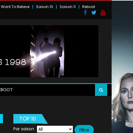
I Want To Believe
Saison 10
Saison 11
Reboot
EBOOT
TOP 10
Par saison