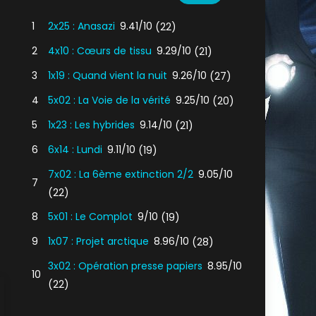
1
2x25 : Anasazi
9.41/10
(22)
2
4x10 : Cœurs de tissu
9.29/10
(21)
3
1x19 : Quand vient la nuit
9.26/10
(27)
4
5x02 : La Voie de la vérité
9.25/10
(20)
5
1x23 : Les hybrides
9.14/10
(21)
6
6x14 : Lundi
9.11/10
(19)
7x02 : La 6ème extinction 2/2
9.05/10
7
(22)
8
5x01 : Le Complot
9/10
(19)
9
1x07 : Projet arctique
8.96/10
(28)
3x02 : Opération presse papiers
8.95/10
10
(22)