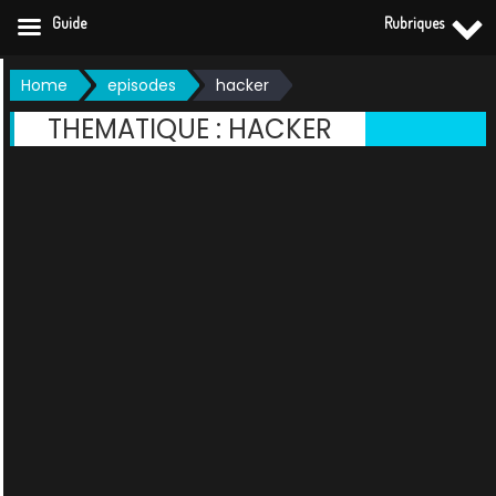
Guide
Rubriques
Skip
Home
episodes
hacker
to
THEMATIQUE :
HACKER
content