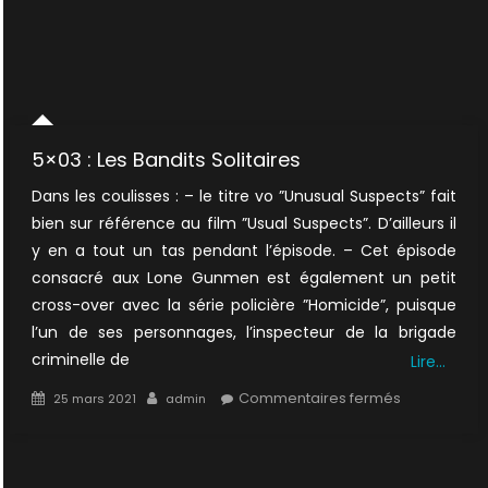
5×03 : Les Bandits Solitaires
Dans les coulisses : – le titre vo ”Unusual Suspects” fait
bien sur référence au film ”Usual Suspects”. D’ailleurs il
y en a tout un tas pendant l’épisode. – Cet épisode
consacré aux Lone Gunmen est également un petit
cross-over avec la série policière ”Homicide”, puisque
l’un de ses personnages, l’inspecteur de la brigade
criminelle de
Lire…
Posted
Author
sur
Commentaires fermés
25 mars 2021
admin
on
5×03
:
Les