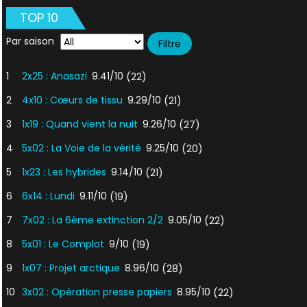
Bandits
TOP 10
Solitaires
Par saison
1
2x25 : Anasazi
9.41/10
(22)
2
4x10 : Cœurs de tissu
9.29/10
(21)
3
1x19 : Quand vient la nuit
9.26/10
(27)
4
5x02 : La Voie de la vérité
9.25/10
(20)
5
1x23 : Les hybrides
9.14/10
(21)
6
6x14 : Lundi
9.11/10
(19)
7
7x02 : La 6ème extinction 2/2
9.05/10
(22)
8
5x01 : Le Complot
9/10
(19)
9
1x07 : Projet arctique
8.96/10
(28)
10
3x02 : Opération presse papiers
8.95/10
(22)