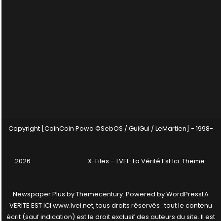
Copyright [CoinCoin Powa ©SebOS / GuiGui / LeMartien] - 1998-
2026
X-Files – LVEI : La Vérité Est Ici
. Theme:
Newspaper Plus by
Themecentury
. Powered by
WordPress
LA
VERITE EST ICI www.lvei.net, tous droits réservés : tout le contenu
écrit (sauf indication) est le droit exclusif des auteurs du site. Il est