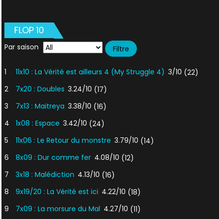
FLOP 10
Par saison
1
11x10 : La Vérité est ailleurs 4 (My Struggle 4)
3/10
(22)
2
7x20 : Doubles
3.24/10
(17)
3
7x13 : Maitreya
3.38/10
(16)
4
1x08 : Espace
3.42/10
(24)
5
11x06 : Le Retour du monstre
3.79/10
(14)
6
8x09 : Dur comme fer
4.08/10
(12)
7
3x18 : Malédiction
4.13/10
(16)
8
9x19/20 : La Vérité est ici
4.22/10
(18)
9
7x09 : La morsure du Mal
4.27/10
(11)