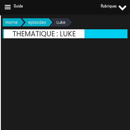
Guide
Rubriques
Skip
Home
episodes
Luke
to
THEMATIQUE :
LUKE
content