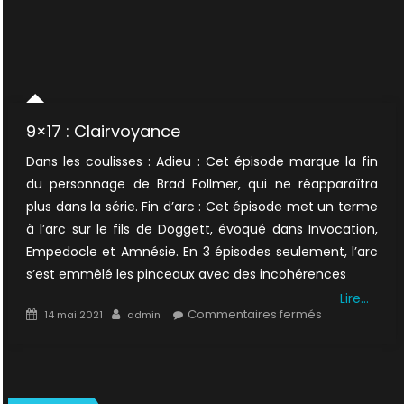
9×17 : Clairvoyance
Dans les coulisses : Adieu : Cet épisode marque la fin
du personnage de Brad Follmer, qui ne réapparaîtra
plus dans la série. Fin d’arc : Cet épisode met un terme
à l’arc sur le fils de Doggett, évoqué dans Invocation,
Empedocle et Amnésie. En 3 épisodes seulement, l’arc
s’est emmêlé les pinceaux avec des incohérences
Lire…
Posted
Author
sur
Commentaires fermés
14 mai 2021
admin
on
9×17
:
Clairvoyance