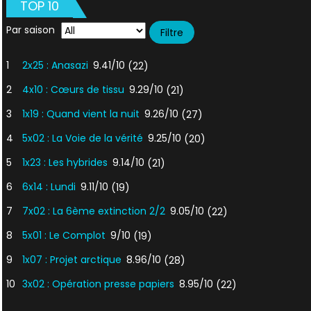
TOP 10
Par saison
1
2x25 : Anasazi
9.41/10
(22)
2
4x10 : Cœurs de tissu
9.29/10
(21)
3
1x19 : Quand vient la nuit
9.26/10
(27)
4
5x02 : La Voie de la vérité
9.25/10
(20)
5
1x23 : Les hybrides
9.14/10
(21)
6
6x14 : Lundi
9.11/10
(19)
7
7x02 : La 6ème extinction 2/2
9.05/10
(22)
8
5x01 : Le Complot
9/10
(19)
9
1x07 : Projet arctique
8.96/10
(28)
10
3x02 : Opération presse papiers
8.95/10
(22)