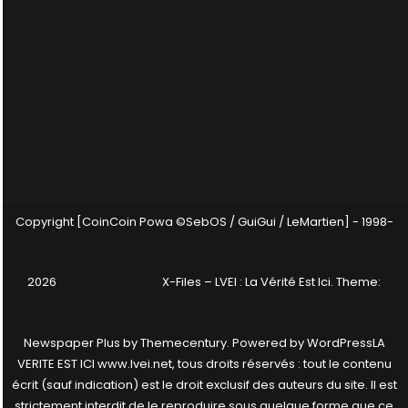
Copyright [CoinCoin Powa ©SebOS / GuiGui / LeMartien] - 1998-
2026
X-Files – LVEI : La Vérité Est Ici
. Theme:
Newspaper Plus by
Themecentury
. Powered by
WordPress
LA
VERITE EST ICI www.lvei.net, tous droits réservés : tout le contenu
écrit (sauf indication) est le droit exclusif des auteurs du site. Il est
strictement interdit de le reproduire sous quelque forme que ce