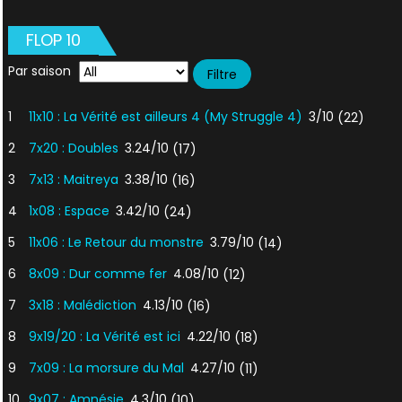
FLOP 10
Par saison
1
11x10 : La Vérité est ailleurs 4 (My Struggle 4)
3/10
(22)
2
7x20 : Doubles
3.24/10
(17)
3
7x13 : Maitreya
3.38/10
(16)
4
1x08 : Espace
3.42/10
(24)
5
11x06 : Le Retour du monstre
3.79/10
(14)
6
8x09 : Dur comme fer
4.08/10
(12)
7
3x18 : Malédiction
4.13/10
(16)
8
9x19/20 : La Vérité est ici
4.22/10
(18)
9
7x09 : La morsure du Mal
4.27/10
(11)
10
9x07 : Amnésie
4.3/10
(10)