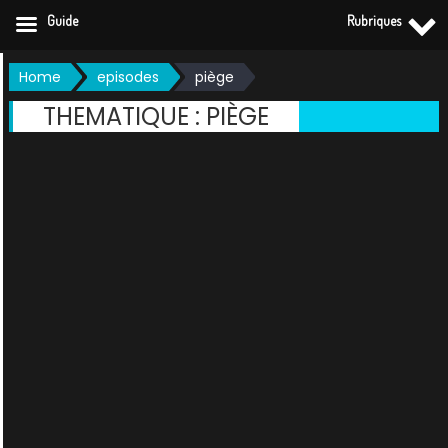
Guide
Rubriques
Skip
Home
episodes
piège
to
THEMATIQUE :
PIÈGE
content