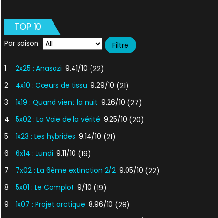
Le
Retour
TOP 10
du
monstre
Par saison
1
2x25 : Anasazi
9.41/10
(22)
2
4x10 : Cœurs de tissu
9.29/10
(21)
3
1x19 : Quand vient la nuit
9.26/10
(27)
4
5x02 : La Voie de la vérité
9.25/10
(20)
5
1x23 : Les hybrides
9.14/10
(21)
6
6x14 : Lundi
9.11/10
(19)
7
7x02 : La 6ème extinction 2/2
9.05/10
(22)
8
5x01 : Le Complot
9/10
(19)
9
1x07 : Projet arctique
8.96/10
(28)