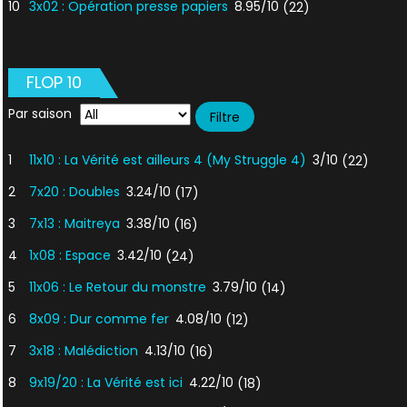
10
3x02 : Opération presse papiers
8.95/10
(22)
FLOP 10
Par saison
1
11x10 : La Vérité est ailleurs 4 (My Struggle 4)
3/10
(22)
2
7x20 : Doubles
3.24/10
(17)
3
7x13 : Maitreya
3.38/10
(16)
4
1x08 : Espace
3.42/10
(24)
5
11x06 : Le Retour du monstre
3.79/10
(14)
6
8x09 : Dur comme fer
4.08/10
(12)
7
3x18 : Malédiction
4.13/10
(16)
8
9x19/20 : La Vérité est ici
4.22/10
(18)