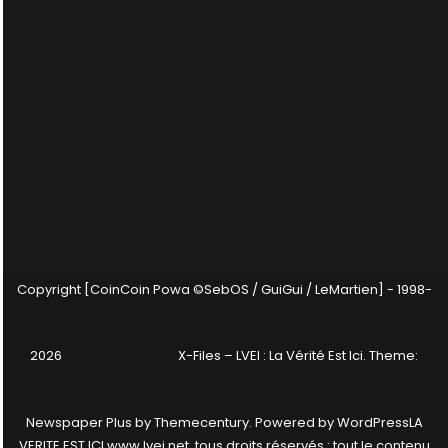
Copyright [CoinCoin Powa ©SebOS / GuiGui / LeMartien] - 1998-
2026
X-Files – LVEI : La Vérité Est Ici
. Theme:
Newspaper Plus by
Themecentury
. Powered by
WordPress
LA
VERITE EST ICI www.lvei.net, tous droits réservés : tout le contenu