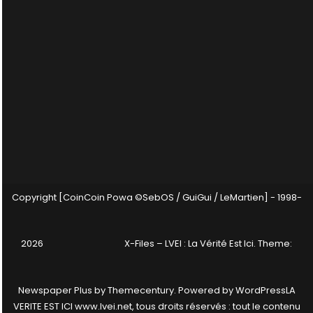
Copyright [CoinCoin Powa ©SebOS / GuiGui / LeMartien] - 1998-
2026
X-Files – LVEI : La Vérité Est Ici
. Theme:
Newspaper Plus by
Themecentury
. Powered by
WordPress
LA
VERITE EST ICI www.lvei.net, tous droits réservés : tout le contenu