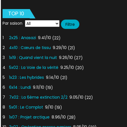
Maleeni
le
TOP 10
prodigieux
Par saison
1
2x25 : Anasazi
9.41/10
(22)
2
4x10 : Cœurs de tissu
9.29/10
(21)
3
1x19 : Quand vient la nuit
9.26/10
(27)
4
5x02 : La Voie de la vérité
9.25/10
(20)
5
1x23 : Les hybrides
9.14/10
(21)
6
6x14 : Lundi
9.11/10
(19)
7
7x02 : La 6ème extinction 2/2
9.05/10
(22)
8
5x01 : Le Complot
9/10
(19)
9
1x07 : Projet arctique
8.96/10
(28)