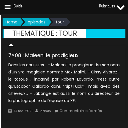
Guide
Rubriques
Skip
Home
episodes
tour
to
THEMATIQUE :
TOUR
content
7×08 : Maleeni le prodigieux
Dans les coulisses : – Maleeni le prodigieux tire son nom
d’un vrai magicien nommé Max Malini. – Cissy Alvarez–
le tatoué–, incarné par Robert LaSardo, n’est autre
qu’Escobar Gallardo dans ”Nip/Tuck”… mais avec des
cheveux… – Labonge est aussi le nom du directeur de
la photographie de l’équipe de XF.
Posted
Author
sur
Commentaires fermés
14 mai 2021
admin
on
7×08
: