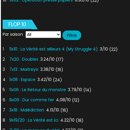
10
3x02 : Opération presse papiers
8.95/10
(22)
FLOP 10
Par saison
1
11x10 : La Vérité est ailleurs 4 (My Struggle 4)
3/10
(22)
2
7x20 : Doubles
3.24/10
(17)
3
7x13 : Maitreya
3.38/10
(16)
4
1x08 : Espace
3.42/10
(24)
5
11x06 : Le Retour du monstre
3.79/10
(14)
6
8x09 : Dur comme fer
4.08/10
(12)
7
3x18 : Malédiction
4.13/10
(16)
8
9x19/20 : La Vérité est ici
4.22/10
(18)