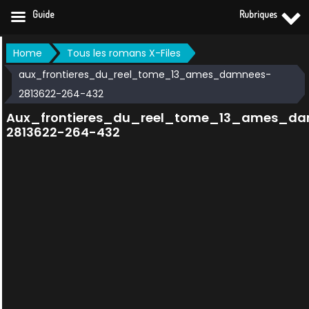
Guide
Rubriques
Skip
Home
Tous les romans X-Files
to
aux_frontieres_du_reel_tome_13_ames_damnees-
content
2813622-264-432
Aux_frontieres_du_reel_tome_13_ames_d
2813622-264-432