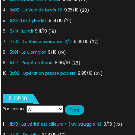
4
5x02 : La Voie de la vérité
9.25/10
(20)
5
1x23 : Les hybrides
9.14/10
(21)
6
6x14 : Lundi
9.11/10
(19)
7
7x02 : La 6ème extinction 2/2
9.05/10
(22)
8
5x01 : Le Complot
9/10
(19)
9
1x07 : Projet arctique
8.96/10
(28)
10
3x02 : Opération presse papiers
8.95/10
(22)
FLOP 10
Par saison
1
11x10 : La Vérité est ailleurs 4 (My Struggle 4)
3/10
(22)
2
7x20 : Doubles
3.24/10
(17)