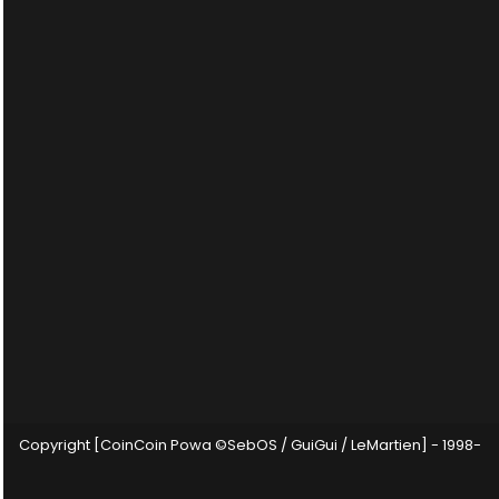
Copyright [CoinCoin Powa ©SebOS / GuiGui / LeMartien] - 1998-