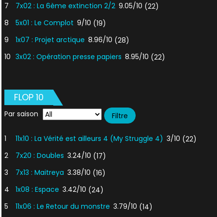
7
7x02 : La 6ème extinction 2/2
9.05/10
(22)
8
5x01 : Le Complot
9/10
(19)
9
1x07 : Projet arctique
8.96/10
(28)
10
3x02 : Opération presse papiers
8.95/10
(22)
FLOP 10
Par saison
1
11x10 : La Vérité est ailleurs 4 (My Struggle 4)
3/10
(22)
2
7x20 : Doubles
3.24/10
(17)
3
7x13 : Maitreya
3.38/10
(16)
4
1x08 : Espace
3.42/10
(24)
5
11x06 : Le Retour du monstre
3.79/10
(14)