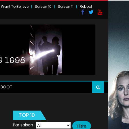
I Want To Believe
Saison 10
Saison 11
Reboot
EBOOT
TOP 10
Par saison