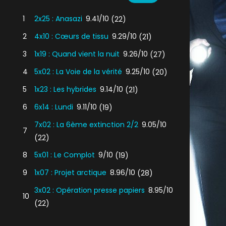
1
2x25 : Anasazi
9.41/10
(22)
2
4x10 : Cœurs de tissu
9.29/10
(21)
3
1x19 : Quand vient la nuit
9.26/10
(27)
4
5x02 : La Voie de la vérité
9.25/10
(20)
5
1x23 : Les hybrides
9.14/10
(21)
6
6x14 : Lundi
9.11/10
(19)
7x02 : La 6ème extinction 2/2
9.05/10
7
(22)
8
5x01 : Le Complot
9/10
(19)
9
1x07 : Projet arctique
8.96/10
(28)
3x02 : Opération presse papiers
8.95/10
10
(22)