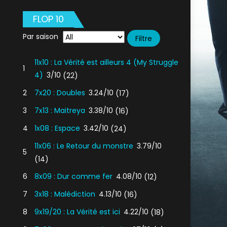
FLOP 10
Par saison
11x10 : La Vérité est ailleurs 4 (My Struggle
1
4)
3/10
(22)
2
7x20 : Doubles
3.24/10
(17)
3
7x13 : Maitreya
3.38/10
(16)
4
1x08 : Espace
3.42/10
(24)
11x06 : Le Retour du monstre
3.79/10
5
(14)
6
8x09 : Dur comme fer
4.08/10
(12)
7
3x18 : Malédiction
4.13/10
(16)
8
9x19/20 : La Vérité est ici
4.22/10
(18)