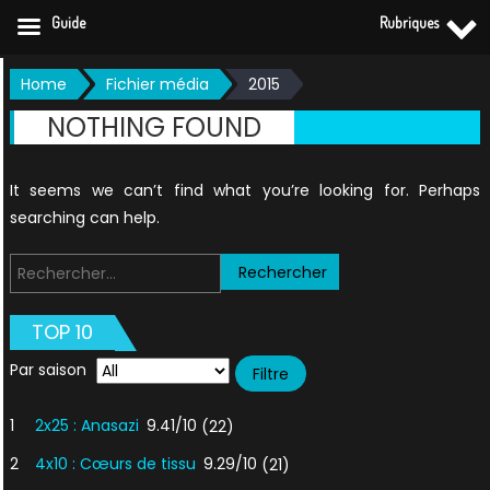
Guide
Rubriques
Skip
Home
Fichier média
2015
to
NOTHING FOUND
content
It seems we can’t find what you’re looking for. Perhaps
searching can help.
Rechercher :
TOP 10
Par saison
1
2x25 : Anasazi
9.41/10
(22)
2
4x10 : Cœurs de tissu
9.29/10
(21)