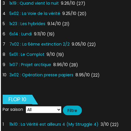
3
1x19 : Quand vient la nuit
9.26/10
(27)
4
5x02 : La Voie de la vérité
9.25/10
(20)
5
1x23 : Les hybrides
9.14/10
(21)
6
6x14 : Lundi
9.11/10
(19)
7
7x02 : La 6ème extinction 2/2
9.05/10
(22)
8
5x01 : Le Complot
9/10
(19)
9
1x07 : Projet arctique
8.96/10
(28)
10
3x02 : Opération presse papiers
8.95/10
(22)
FLOP 10
Par saison
1
11x10 : La Vérité est ailleurs 4 (My Struggle 4)
3/10
(22)