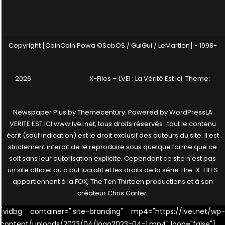
Copyright [CoinCoin Powa ©SebOS / GuiGui / LeMartien] - 1998-
2026
X-Files – LVEI : La Vérité Est Ici
. Theme:
Newspaper Plus by
Themecentury
. Powered by
WordPress
LA
VERITE EST ICI www.lvei.net, tous droits réservés : tout le contenu
écrit (sauf indication) est le droit exclusif des auteurs du site. Il est
strictement interdit de le reproduire sous quelque forme que ce
soit sans leur autorisation explicite. Cependant ce site n'est pas
un site officiel ou à but lucratif et les droits de la série The-X-FILES
appartiennent à la FOX, The Ten Thirteen productions et à son
créateur Chris Carter.
[vidbg container=".site-branding" mp4="https://lvei.net/wp-
content/uploads/2023/04/logo2023-04-1.mp4" loop="false"]