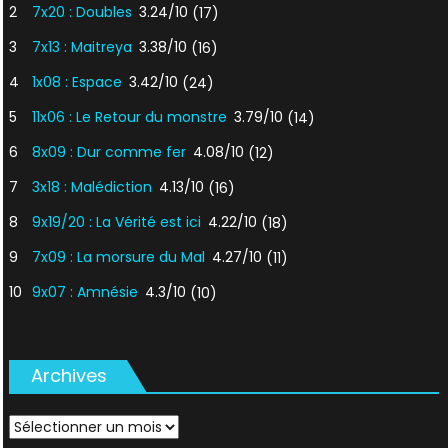
2
7x20 : Doubles
3.24/10
(17)
3
7x13 : Maitreya
3.38/10
(16)
4
1x08 : Espace
3.42/10
(24)
5
11x06 : Le Retour du monstre
3.79/10
(14)
6
8x09 : Dur comme fer
4.08/10
(12)
7
3x18 : Malédiction
4.13/10
(16)
8
9x19/20 : La Vérité est ici
4.22/10
(18)
9
7x09 : La morsure du Mal
4.27/10
(11)
10
9x07 : Amnésie
4.3/10
(10)
Archives
Archives